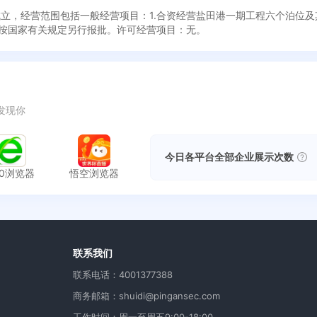
6日成立，经营范围包括一般经营项目：1.合资经营盐田港一期工程六个泊位
务按国家有关规定另行报批。许可经营项目：无。
发现你
今日各平台全部企业展示次数
60浏览器
悟空浏览器
用
联系我们
联系电话：4001377388
商务邮箱：shuidi@pingansec.com
工作时间：周一至周五9:00-18:00