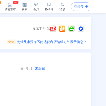
登录/注册
供需集市
客表
会员
移动端
消息
展示平台
为
汕头市澄海区尚达便利店
编辑对外展示信息
免费
地址
未编辑