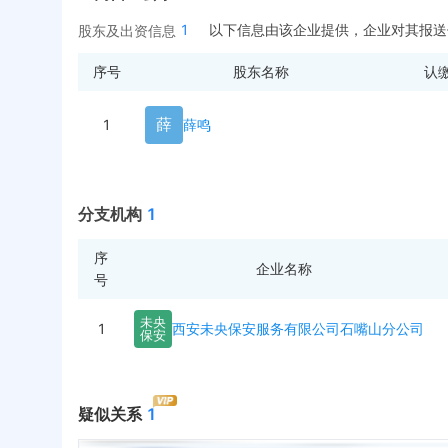
1
以下信息由该企业提供，企业对其报送
股东及出资信息
序号
股东名称
认
薛
1
薛鸣
分支机构
1
序
企业名称
号
未
央
1
西安未央保安服务有限公司石嘴山分公司
保
安
疑似关系
1