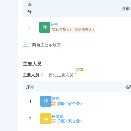
序
股东
号
薛鸣
薛
1
实际控制人
受益所有人
工商自主公示股东
主要人员
2
1
主要人员
历史主要人员
序号
名
薛鸣
薛
1
关联2家企业>
马增昌
马
2
关联1家企业>