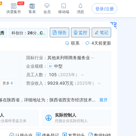
登录/注册
供需集市
客表
会员
移动端
消息
报告
监控
笔记
优秀
科创分：
26
分
C
联系
4天前更新
国标行业：
其他未列明商务服务业
企业规模
：
中型
员工人数
：
105
（
2025年
）
营业收入
：
9929.49万元
（
2025年
）
更多
6
西安未央保安服务有限公司是一家从事咨询服务,系统监控服务,开锁服务等业务的公司，成立于1992年08月04日，公司坐落在陕西省，详细地址为：陕西省西安市经济技术开发区明光路明丰伯马都A座10层11010室;经国家企业信用信息公示系统查询得知，西安未央保安服务有限公司的信用代码/税号为91610132220886851Y，法人是薛鸣，注册资本为2000.000000万人民币，企业的经营范围为:一般项目：安全咨询服务；安全系统监控服务；专业开锁服务；安防设备销售；安全技术防范系统设计施工服务；物业管理；专用设备修理；专业保洁、清洗、消毒服务；办公设备租赁服务；特种设备出租；机械设备租赁；人力资源服务（不含职业中介活动、劳务派遣服务）。（除依法须经批准的项目外，凭营业执照依法自主开展经营活动）许可项目：保安服务；职业中介活动。（依法须经批准的项目，经相关部门批准后方可开展经营活动，具体经营项目以审批结果为准）
展开
人
实际控制人
企业最终受益主体
挖掘企业实际控制人
认领企业
债务登记
发票抬头
数据纠错