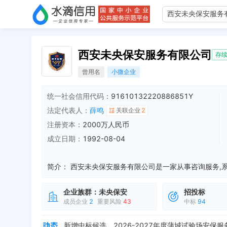
西安未央保安服务有限公司
存
曾用名
小微企业
统一社会信用代码：
91610132220886851Y
法定代表人：
薛鸣
关联企业
2
注册资本：
2000万人民币
成立日期：
1992-08-04
简介：
企业族群：
未央保安
招投标
成员企业
2
重要风险
43
中标
94