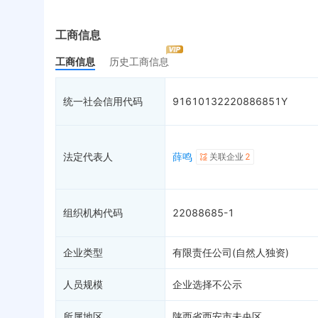
实际控制人
失信被执行人
重
最终受益人
限制高消费
动
工商信息
变更记录
60
终本案件
担
工商信息
历史工商信息
企业年报
13
司法拍卖
股
工商自主公示
1
询价评估
简
统一社会信用代码
91610132220886851Y
分支机构
1
司法协助
注
疑似关系
1
破产重整
清
财务数据
未
法定代表人
薛鸣
关联企业
2
关系图谱
组织机构代码
22088685-1
企业类型
有限责任公司(自然人独资)
人员规模
企业选择不公示
所属地区
陕西省西安市未央区