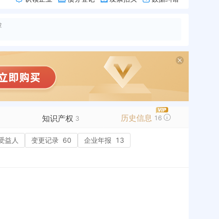
险
历史信息
知识产权
16
3
受益人
商标信息
变更记录
60
企业年报
13
专利信息
软件著作权
2
作品著作权
网络服务备案
历史
历史
标准信息
APP