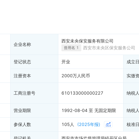
大税收违法
科创分
抽查检查
9
产抵押
双随机抽查
9
保信息
资质证书
20
权出质
知识产权出质
易注销
信用评价
西安未央保安服务有限公司
企业名称
销备案
进出口信用
西安市未央区保安服务公司
（
曾用名
1
算信息
债券信息
登记状态
开业
成立
准入境
地块公示
购地信息
注册资本
2000万人民币
实缴
供应商
客户
21
工商注册号
610133000000227
纳税
营业期限
1992-08-04 至 无固定期限
纳税
参保人数
105人
(2025年报)
核准
登记机关
西安市市场监督管理局经开区分局