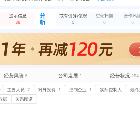
新增中标候选，西安地铁4-6、8、10、15、16号线安保服务项目(2026-2028年度)（9包）中标候选人公示 招采单位：西安市轨道交通集团有限公司...
全部动态
新增中标候选，西安地铁4-6、8、10、15、16号线安保服务项目(2026-2028年度）中标候选人公示 招采单位：西安市轨道交通集团有限公司 中标候选...
全部动态
提示信息
或有债务/债权
空壳扫描
合作风
新增中标候选，崇文佳苑二区保安服务项目成交候选人公示 招采单位：陕西省西咸新区泾河新城城市综合服务有限公司 中标候选人：陕西鼎立保安服务有限公司","陕西...
全部动态
38
5
0
0
新增中标，西咸新区文物局沣东新城分局沣东考古基地安保服务项目中标（成交）结果公告 中标金额：779280元 招采单位：陕西省西咸新区沣东新城管理委员会
全部动态
服务项目 中标单位：西安未央保安服务有限公司
全部动态
新增中标候选，陕煤集团榆林化学有限责任公司180万吨/年乙二醇工程2026年治安保卫服务（一标段） 招采单位：陕煤集团榆林化学有限责任公司 中标候选人：陕...
全部动态
新增中标，西安市周秦都城遗址保护管理中心2026年丰镐遗址安保服务项目中标（成交）结果公告 预算金额：385200元 中标金额：383900元 招采单位：...
全部动态
新增中标候选，西安水务建设工程集团有限公司西关办公区保安服务采购项目中标公示 招采单位：西安水务建设工程集团有限公司 中标候选人：西安未央保安服务有限公司...
全部动态
经营风险
公司发展
经营状况
5
1
294
有债务债权
主要人员
5
2
对外投资
融资历史
1
控制企业
1
实际控制人
招投标
99+
最终
营异常
核心人员
招聘信息
数据
关系图谱
政处罚
企业业务
广告推广
60
保处罚
竞品信息
电商店铺
重违法
科技成果
行政许可
31
税公告
专利奖
税务评级
8
务非正常户
新闻舆情
1
纳税人资质
1