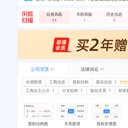
自身风险
关联风险
历史信息
11
1
5
新增中标，专用管事业部西安基地2026年门卫保安
公司背景
法律诉讼
81
41
水滴图谱
水滴图谱
工商信息
司法案件
股权结构
17
股东信息
1
或
历史
工商信息
立案信息
4
经
工商自主公示
1
分支机构
1
疑似关系
1
财务
股权结构
开庭公告
7
行
股东信息
1
法院公告
1
环
历史
主要人员
2
裁判文书
10
严
对外投资
1
送达公告
2
欠
股权结构图
关系图谱
股权穿透图
控制企业
1
被执行人
税
历史