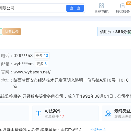
查一查
更多功能
数据服务
信用分：
856
分
续
我要认领
电话：
029***58
更多
12
邮箱：
wyb***om
更多
3
官网：
www.wybaoan.net/
地址：
陕西省西安市经济技术开发区明光路明丰伯马都A座10层11010
室
司法案件
最终受益
涉及案件
17
穿透追溯
新增中标候选，西安水务建设工程集团有限公司西关办公区保安服务采购项目中标公示 招采单位：西安水务建设工程集团有限公司 中标候选人：西安未央保安服务有限公司...
全部动态
新增中标候选，2026-2027年度蒲城试验场安保服务项目中标候选人公示 招采单位：中国飞行试验研究院 中标候选人：陕西银盾安防有限公司","西安未央保安...
全部动态
新增开庭公告，案由：故意伤害罪 被告：中国建筑第八工程局有限公司、孙**、西安未央保安服务有限公司 法院：陕西省西安市中级人民法院 开庭时间：2020-0...
全部动态