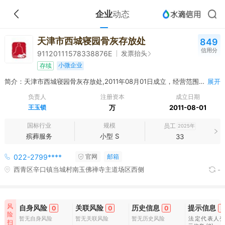
企业
动态
天津市西城寝园骨灰存放处
849
信用分
发票抬头
91120111578338876E
小微企业
存续
简介：天津市西城寝园骨灰存放处,2011年08月01日成立，经营范围包括骨灰存放；工艺品加工、销售。（以上经营范围涉及行业许可的凭许可证件，在有效期限内经营，国家有专项专营规定的按规定办理）
展开
负责人
注册资本
成立日期
王玉锁
万
2011-08-01
国标行业
规模
员工
2025年
殡葬服务
小型 S
33
022-2799****
官网
邮箱
西青区辛口镇当城村南玉佛禅寺主道场区西侧
-
风
自身风险
关联风险
历史信息
提示信息
0
0
0
3
险
暂无自身风险
暂无关联风险
暂无历史风险
法定代表人
扫