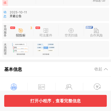
示信息
(3)
描
动
2025-10-11
开庭公告
态
常
3
用
服
招投标
司法案件
空壳扫描
合作风险
务
水
滴
图
谱
基本信息
收起
工商信息
主管部门信息
主要人员
对外投资
打开小程序，查看完整信息
5
13
4