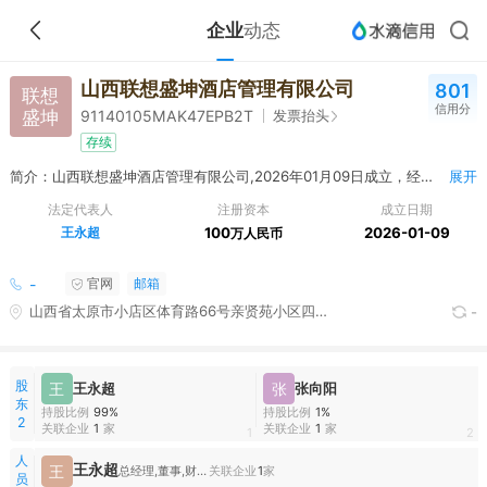
企业
动态
山西联想盛坤酒店管理有限公司
801
联想
信用分
盛坤
发票抬头
91140105MAK47EPB2T
存续
简介：山西联想盛坤酒店管理有限公司,2026年01月09日成立，经营范围包括许可项目：住宿服务；餐饮服务；食品销售；食品互联网销售。（依法须经批准的项目，经相关部门批准后方可开展经营活动，具体经营项目以相关部门批准文件或许可证件为准） 一般项目：酒店管理；食品销售（仅销售预包装食品）；食品互联网销售（仅销售预包装食品）；食品、酒、饮料及茶生产专用设备制造；计算机软硬件及辅助设备零售；信息系统集成服务；办公设备耗材销售；办公设备销售；电子专用设备销售；电子产品销售；企业管理咨询；会议及展览服务（出国办展须经相关部门审批）；单位后勤管理服务；企业形象策划；市场营销策划；婚庆礼仪服务；厨具卫具及日用杂品批发；餐饮管理；信息咨询服务（不含许可类信息咨询服务）。（除依法须经批准的项目外，凭营业执照依法自主开展经营活动）
展开
法定代表人
注册资本
成立日期
王永超
100
2026-01-09
万人民币
-
官网
邮箱
山西省太原市小店区体育路66号亲贤苑小区四号楼底商4段1-3层
-
股
王
王永超
张
张向阳
东
持股比例
99%
持股比例
1%
2
关联企业
1
家
关联企业
1
家
1
2
人
王永超
王
总经理,董事,财务负责人
关联企业
1
家
员