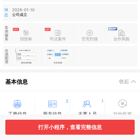
动
2026-01-10
公司成立
态
常
用
服
招投标
司法案件
空壳扫描
合作风险
务
水
滴
图
谱
基本信息
收起
2
1
工商信息
股东信息
主要人员
对外投资
打开小程序，查看完整信息