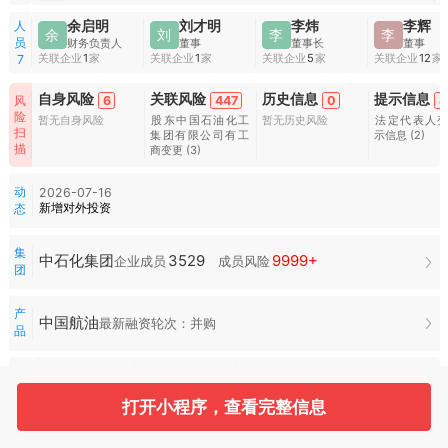
人
余启明
刘才明
李炜
李辉
余
刘
李
李
员
财务负责人
董事
董事长
董事
关联企业
1
家
关联企业
1
家
关联企业
5
家
关联企业
12
家
7
自身风险
关联风险
历史信息
提示信息
6
447
0
4
风
险
暂无自身风险
股东中国石油化工
暂无历史风险
法定代表人
扫
集团有限公司有工
示信息
(2)
描
商变更
(3)
动
2026-07-16
新增对外投资
态
集
3529
9999+
中石化集团
企业成员
成员风险
团
产
中国航油
最新融资轮次：并购
品
常
999+
10
用
服
打开小程序，查看完整信息
招投标
司法案件
空壳扫描
合作风险
务
水