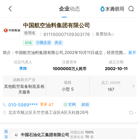
企业
动态
中国航空油料集团有限公司
曾用名
发票抬头
911100007109303176
小微企业
央企
存续
简介：中国航空油料集团有限公司,2002年10月11日成立，经营范围包括国有资本的投资与运营、国有资产的经营与管理；国内外航空煤油及其他成品油检测、加注业务；运输航空、通用航空及服务保障相关实业投资、股权投资、证券投资及经营管理；进出口业务及境内外期货套期保值业务；民用机场投资、建设、运营及相关咨询服务；民用航空保障相关的设施、设备及车辆（包括零配件）研发、采购、销售及售后服务；民用航空保障有关的人力资源开发与管理；自有土地开发和经营；土地、设备等资产租赁及相关物业管理、出租商业用房、办公用房；证券、基金、保险、信托、银行领域的投资与管理；与上述服务有关的技术开发、技术服务、技术咨询；批发零售汽油、煤油、柴油[闭杯闪点≤60°C]（企业依法自主选择经营项目，开展经营活动；依法须经批准的项目，经相关部门批准后依批准的内容开展经营活动；不得从事本市产业政策禁止和限制类项目的经营活动。）
展开
法定代表人
注册资本
成立日期
李炜
1000000
2002-10-11
万人民币
战略新兴产业
规模
员工
2025年
其他航空装备制造及相
小型 S
167
关服务
更多
010-5989****
47
官网
邮箱
北京市顺义区天竺空港工业区A区天柱路28号
-
股
持股比例
100%
中国石油化工集团有限公司
东
投资企业
70
家
1