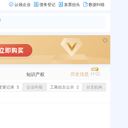
认领企业
债务登记
发票抬头
数据纠错
险
历史信息
知识产权
17
变更记录
商标信息
5
企业年报
工商自主公示
2
分支机构
专利信息
软件著作权
作品著作权
网络服务备案
历史
历史
标准信息