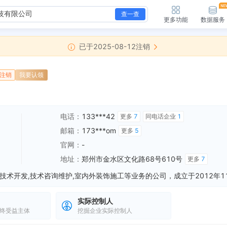
查一查
更多功能
数据服务
已于2025-08-12注销
注销
我要认领
电话：
133***42
更多
7
同电话企业
1
邮箱：
173***om
更多
5
官网：
-
地址：
郑州市金水区文化路68号610号
更多
7
实际控制人
终受益主体
挖掘企业实际控制人
新增简易注销，简易注销结果：准许简易注销（未开业、无债权债务） 核准日期：2025-08-12 公告期：2025-07-21至2025-08-09
全部动态
8号610号
全部动态