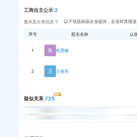
工商自主公示
2
2
以下信息由该企业提供，企业对其报送
股东及出资信息
序号
股东名称
认
焦
1
焦慧敏
王
2
王春胜
疑似关系
725