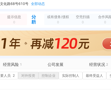
化路68号610号
全部动态
经营范围变更，变更前：环保设备技术开发（非研制）；水处理设备的技术开发（非研制）及技术咨询；销售：水处理设备、环保设备、机械设备、空气净化设备、不锈钢制品...
全部动态
经营范围变更，变更前：环保设备技术开发（非研制）；水处理设备的技术开发（非研制）及技术咨询。（以上范围，国家法律、行政法规及规章规定须审批的项目除外） 变...
全部动态
提示信息
或有债务/债权
空壳扫描
合作风
新增简易注销，简易注销结果：准许简易注销（未开业、无债权债务） 核准日期：2025-08-12 公告期：2025-07-21至2025-08-09
全部动态
0
0
0
0
经营风险
公司发展
经营状况
1
2
有债务债权
主要人员
2
对外投资
融资历史
控制企业
实际控制人
招投标
最终受益人
1
营异常
核心人员
招聘信息
政处罚
企业业务
广告推广
保处罚
竞品信息
电商店铺
重违法
科技成果
行政许可
税公告
专利奖
税务评级