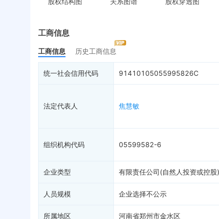
股权结构图
关系图谱
股权穿透图
控制企业
被执行人
税
实际控制人
失信被执行人
重
最终受益人
限制高消费
动
工商信息
变更记录
5
终本案件
担
工商信息
历史工商信息
企业年报
司法拍卖
股
工商自主公示
2
询价评估
简
统一社会信用代码
91410105055995826C
分支机构
司法协助
注
疑似关系
99+
破产重整
清
法定代表人
焦慧敏
财务数据
未
关系图谱
组织机构代码
05599582-6
企业类型
有限责任公司(自然人投资或控股
人员规模
企业选择不公示
所属地区
河南省郑州市金水区