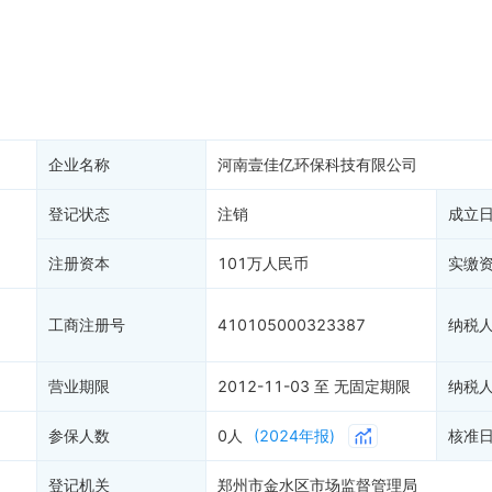
务非正常户
新闻舆情
纳税人资质
大税收违法
科创分
抽查检查
产抵押
双随机抽查
保信息
资质证书
权出质
知识产权出质
易注销
1
信用评价
企业名称
河南壹佳亿环保科技有限公司
销备案
进出口信用
算信息
登记状态
注销
债券信息
成立
准入境
地块公示
注册资本
101万人民币
实缴
购地信息
供应商
工商注册号
410105000323387
纳税
客户
1
)
营业期限
2012-11-03 至 无固定期限
纳税
参保人数
0人
(2024年报)
核准
登记机关
郑州市金水区市场监督管理局