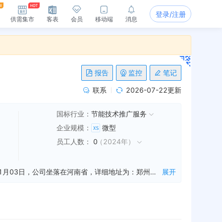
登录/注册
供需集市
客表
会员
移动端
消息
报告
监控
笔记
联系
2026-07-22更新
国标行业：
节能技术推广服务
企业规模
：
微型
员工人数
：
0
（
2024年
）
河南壹佳亿环保科技有限公司是一家从事环保设备技术开发,技术咨询维护,室内外装饰施工等业务的公司，成立于2012年11月03日，公司坐落在河南省，详细地址为：郑州市金水区文化路68号610号;经国家企业信用信息公示系统查询得知，河南壹佳亿环保科技有限公司的信用代码/税号为91410105055995826C，法人是焦慧敏，注册资本为101.000000万人民币，企业的经营范围为:环保设备技术开发（非研制）；水处理设备的技术开发（非研制）及技术咨询、空气净化工程的设计及维护；室内外装饰、装修工程、环保工程的设计施工；钢结构工程、机电设备安装；销售：水处理设备、环保设备、机械设备、空气净化设备、实验设备、不锈钢制品、装饰材料、一类医疗器械、电子产品。
展开