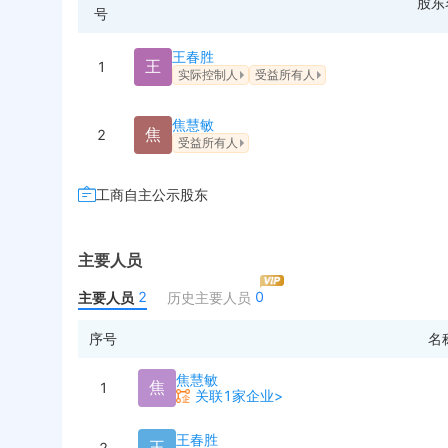
股东
号
王春胜
王
1
实际控制人
受益所有人
焦慧敏
焦
2
受益所有人
工商自主公示股东
主要人员
2
0
主要人员
历史主要人员
序号
名
焦慧敏
焦
1
关联1家企业>
王春胜
王
2