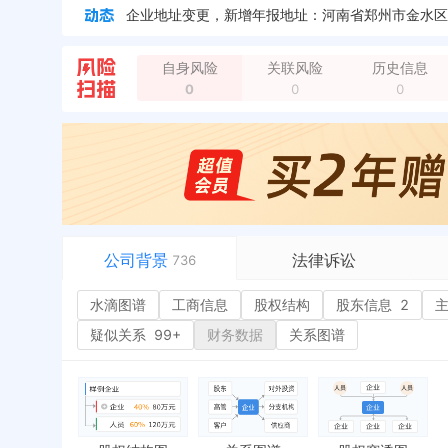
企业地址变更，新增年报地址：河南省郑州市金水区文
自身风险
关联风险
历史信息
0
0
0
公司背景
法律诉讼
736
水滴图谱
水滴图谱
工商信息
司法案件
股权结构
股东信息
2
或
工商信息
立案信息
经
疑似关系
99+
财务数据
关系图谱
股权结构
开庭公告
行
股东信息
2
法院公告
环
主要人员
2
裁判文书
严
对外投资
送达公告
欠