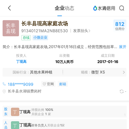
企业
动态
长丰县现高家庭农场
812
长丰
信用分
县现
发票抬头
91340121MA2NB8E530
小微企业
存续
简介：长丰县现高家庭农场,2017年01月16日成立，经营范围包括草莓育种、培育、种植、销售。（依法须经批准的项目，经相关部门批准后方可开展经营活动）
展开
投资人
出资额
成立日期
丁现高
10
2017-01-16
万人民币
其他水果种植
微型 XS
国标行业
规模
188****9099
官网
邮箱
长丰县水湖镇费岗村
-
股
持股比例
100%
丁
丁现高
东
关联企业
1
家
1
人
丁现高
丁
财务负责人
关联企业
1
家
员