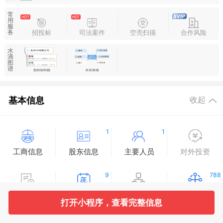
常
用
服
招投标
司法案件
空壳扫描
合作风险
务
水
滴
图
谱
基本信息
收起
1
1
工商信息
股东信息
主要人员
对外投资
9
788
变更记录
企业年报
分支机构
疑似关系
打开小程序，查看完整信息