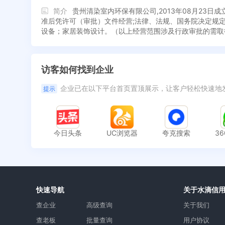
简介
贵州清染室内环保有限公司,2013年08月2
准后凭许可（审批）文件经营;法律、法规、国务院决定规
设备；家居装饰设计。（以上经营范围涉及行政审批的需取
访客如何找到企业
企业已在以下平台首页置顶展示，让客户轻松快速地
提示
今日头条
UC浏览器
夸克搜索
3
快速导航
关于水滴信
查企业
高级查询
关于我们
查老板
批量查询
用户协议