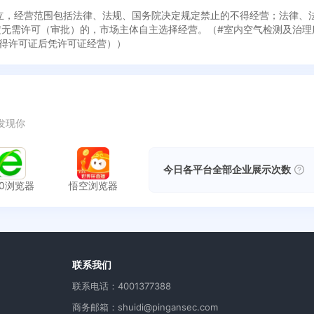
3日成立，经营范围包括法律、法规、国务院决定规定禁止的不得经营；法律
定无需许可（审批）的，市场主体自主选择经营。（#室内空气检测及治
得许可证后凭许可证经营））
发现你
今日各平台全部企业展示次数
60浏览器
悟空浏览器
用
联系我们
联系电话：4001377388
商务邮箱：shuidi@pingansec.com