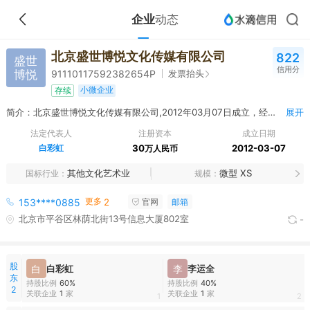
企业
动态
北京盛世博悦文化传媒有限公司
822
盛世
信用分
博悦
发票抬头
91110117592382654P
小微企业
存续
简介：北京盛世博悦文化传媒有限公司,2012年03月07日成立，经营范围包括组织文化艺术交流活动（演出、棋牌除外）；会议服务；影视策划；设计、制作、代理、发布广告；图文设计制作；企业管理咨询；企业形象策划；舞台艺术形象策划；品牌市场营销；承办展览展示；销售文化办公用品、电子产品。（企业依法自主选择经营项目，开展经营活动；依法须经批准的项目，经相关部门批准后依批准的内容开展经营活动；不得从事本市产业政策禁止和限制类项目的经营活动。）
展开
法定代表人
注册资本
成立日期
白彩虹
30
2012-03-07
万人民币
其他文化艺术业
微型 XS
国标行业
规模
更多
153****0885
2
官网
邮箱
北京市平谷区林荫北街13号信息大厦802室
-
股
白
白彩虹
李
李运全
东
持股比例
60%
持股比例
40%
2
关联企业
1
家
关联企业
1
家
1
2