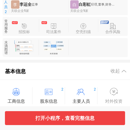
人
李运全
白彩虹
李
白
监事
经理,董事,财务负责人
员
关联企业
1
家
关联企业
1
家
2
常
用
服
招投标
司法案件
空壳扫描
合作风险
务
水
滴
图
谱
基本信息
收起
2
2
工商信息
股东信息
主要人员
对外投资
1
13
943
打开小程序，查看完整信息
变更记录
企业年报
分支机构
疑似关系