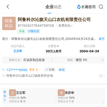
企业
动态
阿鲁科尔沁旗天山口农机有限责任公司
阿鲁
科尔
发票抬头
911504217644758158
小微企业
存续
简介：阿鲁科尔沁旗天山口农机有限责任公司,2004年04月24日成立，经营范围包括许可经营项目：无 一般经营项目：成品油、滑润油、日用百货、烟酒茶糖、五金交电、日用化工
展开
法定代表人
注册资本
成立日期
王立军
30
2004-04-24
万人民币
石油及制品批发
微型 XS
国标行业
规模
更多
137****9999
3
官网
邮箱
阿鲁科尔沁旗天山口镇政府所在地
-
股
王
王立军
宋
宋庆华
东
持股比例
50%
持股比例
50%
2
关联企业
6
家
关联企业
1
家
1
2