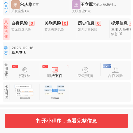
人
宋庆华
王立军
宋
王
监事
其他人员,执行董事兼总经理
员
关联企业
1
家
关联企业
6
家
2
风
自身风险
关联风险
历史信息
提示信息
0
0
0
6
险
暂无自身风险
暂无关联风险
暂无历史风险
主要人员变
扫
信息
(1)
描
动
2026-02-16
联系电话
态
常
1
用
服
招投标
司法案件
空壳扫描
合作风险
务
水
滴
图
谱
基本信息
收起
打开小程序，查看完整信息