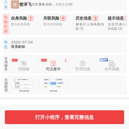
人
曾泽飞
曾
经理,董事,财务负责人
关联企业
1
家
员
风
自身风险
关联风险
历史信息
提示信息
2
0
3
9
险
暂无自身风险
暂无关联风险
被执行人高风险信
法定代表人
扫
息
(1)
示信息
(2)
描
动
2026-07-04
联系邮箱
态
常
2
用
服
招投标
司法案件
空壳扫描
合作风险
务
水
滴
图
谱
基本信息
收起
打开小程序，查看完整信息
3
1