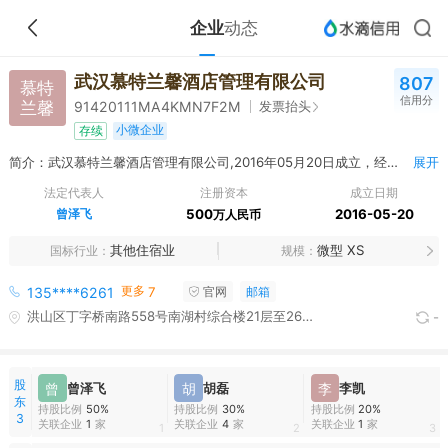
企业
动态
武汉慕特兰馨酒店管理有限公司
807
慕特
信用分
兰馨
发票抬头
91420111MA4KMN7F2M
小微企业
存续
简介：武汉慕特兰馨酒店管理有限公司,2016年05月20日成立，经营范围包括许可项目：住宿服务,餐饮服务,食品销售。（依法须经批准的项目，经相关部门批准后方可开展经营活动，具体经营项目以相关部门批准文件或许可证件为准）一般项目：酒店管理,住房租赁,停车场服务,会议及展览服务,食品销售（仅销售预包装食品）,保健食品（预包装）销售。（除许可业务外，可自主依法经营法律法规非禁止或限制的项目）
展开
法定代表人
注册资本
成立日期
曾泽飞
500
2016-05-20
万人民币
其他住宿业
微型 XS
国标行业
规模
更多
135****6261
7
官网
邮箱
洪山区丁字桥南路558号南湖村综合楼21层至26层
-
股
曾
曾泽飞
胡
胡磊
李
李凯
东
持股比例
50%
持股比例
30%
持股比例
20%
3
关联企业
1
家
关联企业
4
家
关联企业
1
家
1
2
3