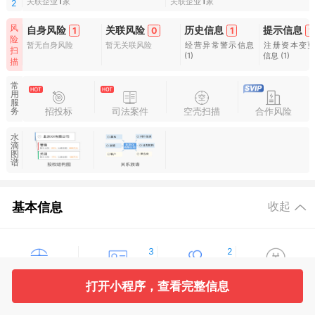
关联企业
1
家
关联企业
1
家
2
风
自身风险
关联风险
历史信息
提示信息
1
0
1
1
险
暂无自身风险
暂无关联风险
经营异常警示信息
注册资本变
扫
(1)
信息
(1)
描
常
用
服
招投标
司法案件
空壳扫描
合作风险
务
水
滴
图
谱
基本信息
收起
3
2
工商信息
股东信息
主要人员
对外投资
打开小程序，查看完整信息