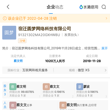
企业
动态
该企业已于 2022-04-28 注销
宿迁圆梦网络科技有限公司
圆梦
发票抬头
91321302MA20GXHW8U
注销
简介：宿迁圆梦网络科技有限公司,2019年11月28日成立，经营范围包括网络技术开发，电子商务技术咨询，数据处理，经营性互联网信息服务。（依法须经批准的项目，经相关部门批准后方可开展经营活动） 许可项目：第二类增值电信业务（依法须经批准的项目，经相关部门批准后方可开展经营活动，具体经营项目以审批结果为准） 一般项目：商务代理代办服务；销售代理；软件开发；市场营销策划；企业形象策划；项目策划与公关服务；咨询策划服务；信息咨询服务（不含许可类信息咨询服务）；广告设计、代理；婚庆礼仪服务；礼仪服务；组织文化艺术交流活动；组织体育表演活动；体育竞赛组织；技术服务、技术开发、技术咨询、技术交流、技术转让、技术推广（除依法须经批准的项目外，凭营业执照依法自主开展经营活动）
展开
法定代表人
注册资本
成立日期
蔡文明
1020
2019-11-28
万人民币
互联网和相关服务
微型 XS
国标行业
规模
股
蔡
蔡文明
蔡
蔡文文
廖
廖波
东
持股比例
99.6078%
持股比例
0.1961%
持股比例
0.1961%
3
关联企业
1
家
关联企业
1
家
关联企业
1
家
1
2
3
人
蔡文文
蔡文明
蔡
蔡
监事
执行董事,总经理
员