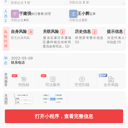
2
关联企业
2
家
投资企业
1
家
1
2
人
于建强
王小辉
于
王
执行董事,经理
监事
员
关联企业
4
家
关联企业
2
家
2
自身风险
关联风险
历史信息
提示信息
0
2
2
7
风
险
暂无自身风险
股东石家庄市藁城
经营异常警示信息
法定代表人
扫
区廉州镇北街村民
(2)
示信息
(1)
描
委员会有司法...
(2)
动
2022-05-09
联系电话
态
常
用
服
招投标
司法案件
空壳扫描
合作风险
务
水
滴
图
谱
打开小程序，查看完整信息
基本信息
收起