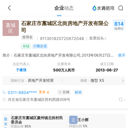
企业
动态
石家庄市藁城区北街房地产开发有限公
814
藁城
信用分
司
区
曾用名
发票抬头
911301820720672048
小微企业
存续
简介：石家庄市藁城区北街房地产开发有限公司,2013年06月27日成立，经营范围包括房地产开发；物业管理；建筑材料销售（以上各项法律、行政法规、国务院规定禁止的项目，不准经营；需经专项审批的项目，未获得批准之前不准经营）。
展开
法定代表人
注册资本
成立日期
于建强
500
2013-06-27
万人民币
房地产开发经营
微型 XS
国标行业
规模
更多
0311-8804****
4
官网
邮箱
河北省石家庄市藁城区胜利西路008号
-
石家庄市藁城区廉州镇北街村民
股
王
王小辉
委员会
东
持股比例
5%
持股比例
95%