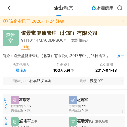
企业
动态
该企业已于 2020-11-24 注销
道景堂健康管理（北京）有限公司
道景
堂
发票抬头
91110114MA00DP3G6Y
注销
简介：道景堂健康管理（北京）有限公司,2017年04月18日成立，经营范围包括健康管理、健康咨询（须经审批的诊疗活动除外）；企业管理；企业策划；经济信息咨询（不含中介服务）；设计、制作、代理、发布广告；产品设计；摄影服务（除冲扩）；礼仪服务；货运代理；票务代理；技术服务、技术开发、技术转让、技术咨询；会议服务；承办展览展示活动；翻译服务；组织文化艺术交流活动（不含演出及棋牌娱乐活动）；销售化妆品，日用品、电子产品；体育器材、仪器仪表、医疗器械I类；销售食品。（市场主体依法自主选择经营项目，开展经营活动；销售食品以及依法须经批准的项目，经相关部门批准后依批准的内容开展经营活动；不得从事国家和本市产业政策禁止和限制类项目的经营活动。）
展开
法定代表人
注册资本
成立日期
霍瑞芳
100
2017-04-18
万人民币
社会经济咨询
微型 XS
国标行业
规模
股
霍
霍瑞芳
赵
赵培军
东
持股比例
95%
持股比例
5%
2
关联企业
2
家
关联企业
5
家
1
2
人
赵培军
霍瑞芳
赵
霍
监事
执行董事,经理
员