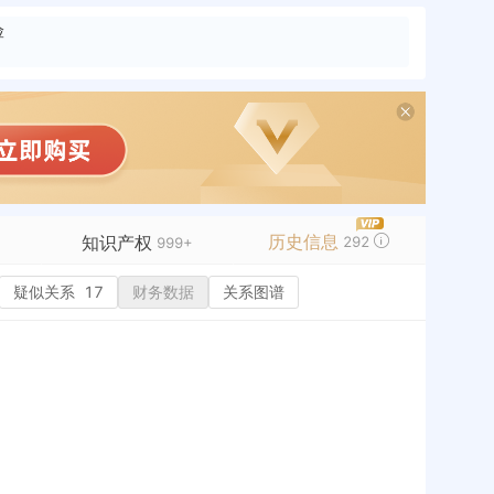
险
历史信息
知识产权
292
+
999+
疑似关系
商标信息
17
99+
财务数据
关系图谱
专利信息
99+
历史
软件著作权
99+
作品著作权
1
网络服务备案
4
标准信息
28
APP
微信公众号
54