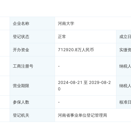
产抵押
双随机抽查
保信息
资质证书
4
权出质
知识产权出质
企业名称
河南大学
易注销
信用评价
登记状态
正常
成立
销备案
进出口信用
算信息
债券信息
开办资金
712920.8万人民币
实缴
准入境
地块公示
5
购地信息
工商注册号
-
纳税
供应商
99+
客户
69
2024-08-21 至 2029-08-2
营业期限
纳税
0
参保人数
-
核准
登记机关
河南省事业单位登记管理局