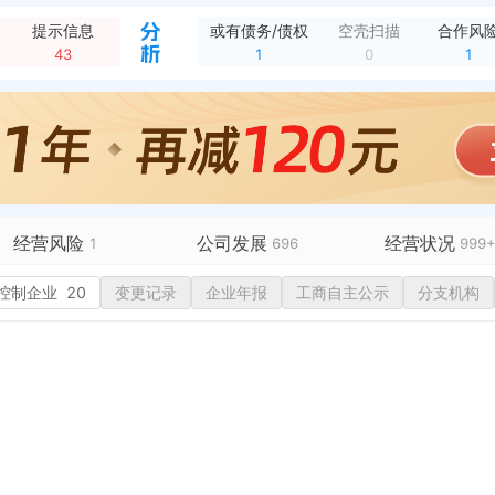
授权发明专利，申请号：CN202211742809.2 专利名称：一种小型尾座式双翼四桨无人机及控制方法 申请日期：2022-12-30 授权日期：202...
全部动态
提示信息
或有债务/债权
空壳扫描
合作风
授权发明专利，申请号：CN202311735071.1 专利名称：一种新型装配式大跨度杆索结构 申请日期：2023-12-16 授权日期：2026-07-31
全部动态
43
1
0
1
授权发明专利，申请号：CN202311813182.X 专利名称：融合摄影测量与立体光度法的行星表面DEM生成方法 申请日期：2023-12-26 授权日...
全部动态
公开发明专利，申请号：CN202610249810.3 专利名称：米氏谷氨酸杆菌及其在促进植物生长和提高耐盐性中的应用 申请日期：2026-03-03 公...
全部动态
公开发明专利，申请号：CN202610659019.X 专利名称：面向低空安防的无人机集群博弈拦截与自主避险控制方法 申请日期：2026-05-13 公开...
全部动态
公开发明专利，申请号：CN202610643202.0 专利名称：一种药物组合物、药物制剂及应用 申请日期：2026-05-11 公开日期：2026-07-31
全部动态
公开发明专利，申请号：CN202610705689.0 专利名称：一种氧化亚锡/锡异质结薄膜的柔性温度传感器及其制备方法 申请日期：2026-05-21...
全部动态
经营风险
公司发展
经营状况
1
696
999
有债务债权
控制企业
20
1
变更记录
融资历史
企业年报
工商自主公示
招投标
99+
分支机构
营异常
核心人员
招聘信息
政处罚
企业业务
2
广告推广
43
保处罚
竞品信息
电商店铺
重违法
科技成果
99+
行政许可
税公告
专利奖
税务评级
1
务非正常户
新闻舆情
49
纳税人资质
2
大税收违法
科创分
抽查检查