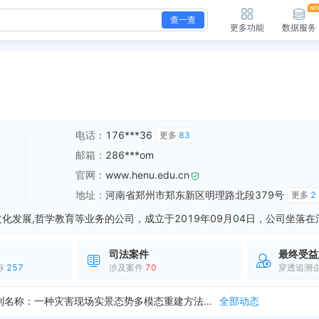
查一查
更多功能
数据服务
电话：
176***36
更多
83
邮箱：
286***om
官网：
www.henu.edu.cn
地址：
河南省郑州市郑东新区明理路北段379号
更多
2
司法案件
最终受益
标
257
涉及案件
70
穿透追溯
公开发明专利，申请号：CN202610705689.0 专利名称：一种氧化亚锡/锡异质结薄膜的柔性温度传感器及其制备方法 申请日期：2026-05-21...
全部动态
公开发明专利，申请号：CN202611009526.5 专利名称：一种灾害现场实景态势多模态重建方法及系统 申请日期：2026-07-08 公开日期：20...
全部动态
公开发明专利，申请号：CN202610634235.9 专利名称：一种含有双穿透肽修饰的外泌体及其制备方法和应用 申请日期：2026-05-09 公开日期...
全部动态
授权发明专利，申请号：CN202411633701.9 专利名称：一种含硫磺的全配方湿法混炼橡胶复合材料的制备方法 申请日期：2024-11-15 授权日...
全部动态