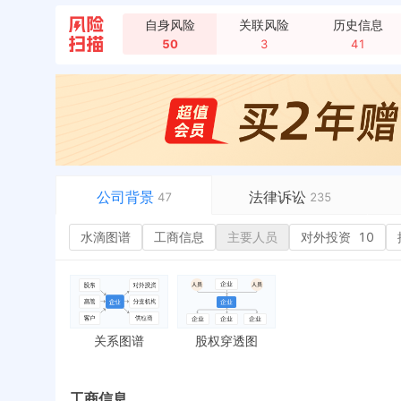
自身风险
关联风险
历史信息
50
3
41
公司背景
法律诉讼
47
235
水滴图谱
水滴图谱
工商信息
司法案件
主要人员
70
对外投资
10
或
工商信息
立案信息
7
经
主要人员
开庭公告
99+
行
对外投资
10
法院公告
1
环
控制企业
20
裁判文书
严
关系图谱
股权穿透图
变更记录
送达公告
欠
企业年报
被执行人
税
历史
工商信息
工商自主公示
失信被执行人
重
历史