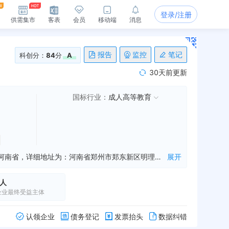
登录/注册
供需集市
客表
会员
移动端
消息
报告
监控
笔记
科创分：
84
分
A
30天前更新
国标行业：
成人高等教育
河南大学是一家从事培养高等学历人才,促进科技文化发展,哲学教育等业务的公司，成立于2019年09月04日，公司坐落在河南省，详细地址为：河南省郑州市郑东新区明理路北段379号;经国家企业信用信息公示系统查询得知，河南大学的信用代码/税号为12410000416306716T，法人是张锁江，注册资本为712920.8万元，企业的经营范围为:培养高等学历人才，促进科技文化发展。 哲学、理学、文学、工学、医学、管理学、经济学、法学、教育学、历史学学科大学专科、本科与硕士、博士研究生学历教育 相关科学研究、继续教育、专业培训、学术交流与社会服务
展开
人
企业最终受益主体
认领企业
债务登记
发票抬头
数据纠错