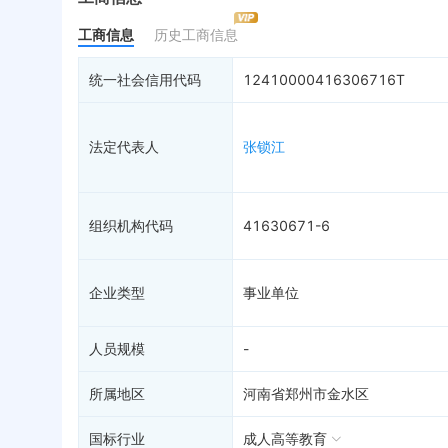
分支机构
限制高消费
动
工商信息
历史工商信息
疑似关系
17
终本案件
担
历史
财务数据
司法拍卖
股
统一社会信用代码
12410000416306716T
关系图谱
询价评估
简
司法协助
注
法定代表人
张锁江
破产重整
清
未
组织机构代码
41630671-6
企业类型
事业单位
人员规模
-
所属地区
河南省郑州市金水区
国标行业
成人高等教育