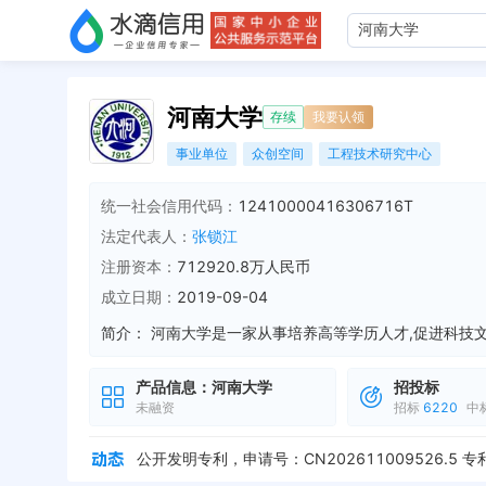
河南大学
存续
我要认领
事业单位
众创空间
工程技术研究中心
统一社会信用代码：
12410000416306716T
法定代表人：
张锁江
注册资本：
712920.8万人民币
成立日期：
2019-09-04
简介：
产品信息：
河南大学
招投标
未融资
招标
6220
中