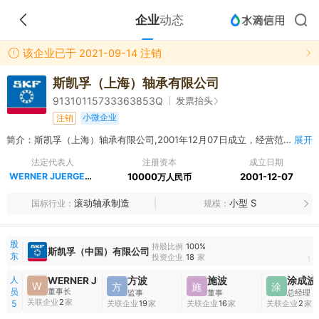
企业
动态
该企业已于 2021-09-14 注销
斯凯孚（上海）轴承有限公司
发票抬头
91310115733363853Q
小微企业
注销
简介：斯凯孚（上海）轴承有限公司,2001年12月07日成立，经营范围包括开发、设计、生产精密轴承及相关零部件，销售自产产品。【依法须经批准的项目，经相关部门批准后方可开展经营活动】
展开
法定代表人
注册资本
成立日期
WERNER JUERGEN DIETRICH HOFFMANN
10000
2001-12-07
万人民币
滚动轴承制造
小型 S
国标行业
规模
股
持股比例
100%
斯凯孚（中国）有限公司
东
投资企业
18
家
1
人
WERNER JUERGEN DIETRICH HOFFMANN
方波
施波
涂成波
W
方
施
涂
董事长
员
监事
董事
总经理
关联企业
2
家
关联企业
19
家
关联企业
16
家
关联企业
2
家
5