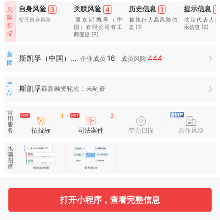
自身风险
关联风险
历史信息
提示信息
3
4
1
1
风
险
暂无自身风险
股东斯凯孚（中
被执行人高风险信
法定代表人
扫
国）有限公司有工
息
(1)
示信息
(9)
描
商变更
(8)
集
16
444
斯凯孚（中国）有限公司集团
企业成员
成员风险
团
产
斯凯孚
最新融资轮次：未融资
品
常
1
3
用
服
招投标
司法案件
空壳扫描
合作风险
务
水
滴
图
谱
基本信息
收起
打开小程序，查看完整信息