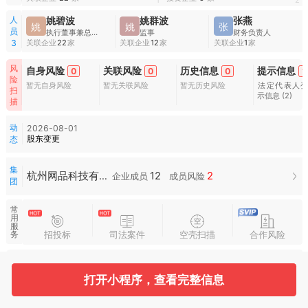
1
2
人
姚碧波
姚群波
张燕
姚
姚
张
员
执行董事兼总经理
监事
财务负责人
关联企业
22
家
关联企业
12
家
关联企业
1
家
3
风
自身风险
关联风险
历史信息
提示信息
0
0
0
1
险
暂无自身风险
暂无关联风险
暂无历史风险
法定代表人
扫
示信息
(2)
描
动
2026-08-01
股东变更
态
集
12
2
杭州网品科技有限公司集团
企业成员
成员风险
团
常
用
服
招投标
司法案件
空壳扫描
合作风险
务
水
滴
图
打开小程序，查看完整信息
谱