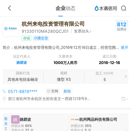
企业
动态
杭州来电投资管理有限公司
812
信用分
发票抬头
91330110MA280QCJ01
小微企业
存续
简介：杭州来电投资管理有限公司,2016年12月16日成立，经营范围包括服务：投资管理（未经金融等监管部门批准，不得从事向公众融资存款、融资担保、代客理财等金融服务）（依法须经批准的项目，经相关部门批准后方可开展经营活动）
展开
法定代表人
注册资本
成立日期
姚碧波
1000
2016-12-16
万人民币
国标行业
规模
员工
2025年
其他未包括金融业
微型 XS
5
0571-8819****
官网
邮箱
浙江省杭州市余杭区仓前街道文一西路1218号9幢2单元401-5室
-
股
姚
姚碧波
杭州网品科技有限公司
东
持股比例
65%
持股比例
35%
2
关联企业
22
家
投资企业
5
家