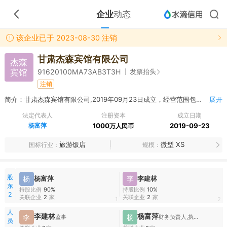
企业
动态
该企业已于 2023-08-30 注销
甘肃杰森宾馆有限公司
杰森
宾馆
发票抬头
91620100MA73AB3T3H
注销
简介：甘肃杰森宾馆有限公司,2019年09月23日成立，经营范围包括旅游饭店；其他住宿服务（消防验收合格后凭许可证经营）；一般旅馆（消防验收合格后凭许可证经营）；文化会展服务；体育会展服务；民宿服务（消防验收合格后凭许可证经营）；旅游会展服务；其他会议、会展及相关服务；科技会展服务。（依法须经批准的项目，经相关部门批准后方可开展经营活动）***
展开
法定代表人
注册资本
成立日期
杨富萍
1000
2019-09-23
万人民币
旅游饭店
微型 XS
国标行业
规模
股
杨
杨富萍
李
李建林
东
持股比例
90%
持股比例
10%
2
关联企业
2
家
关联企业
2
家
1
2
人
李建林
杨富萍
李
杨
监事
财务负责人,执行董事兼总经理
员