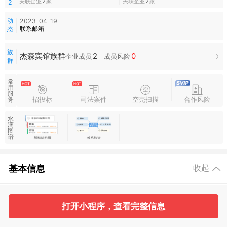
关联企业
2
家
关联企业
2
家
2
动
2023-04-19
联系邮箱
态
族
2
0
杰森宾馆族群
企业成员
成员风险
群
常
用
服
招投标
司法案件
空壳扫描
合作风险
务
水
滴
图
谱
基本信息
收起
2
2
打开小程序，查看完整信息
工商信息
股东信息
主要人员
对外投资