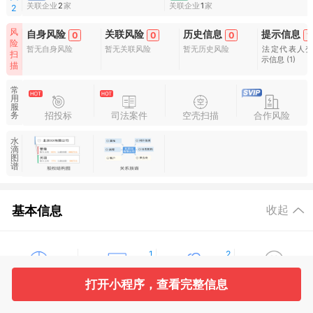
关联企业
2
家
关联企业
1
家
2
风
自身风险
关联风险
历史信息
提示信息
0
0
0
1
险
暂无自身风险
暂无关联风险
暂无历史风险
法定代表人
扫
示信息
(1)
描
常
用
服
招投标
司法案件
空壳扫描
合作风险
务
水
滴
图
谱
基本信息
收起
1
2
打开小程序，查看完整信息
工商信息
股东信息
主要人员
对外投资