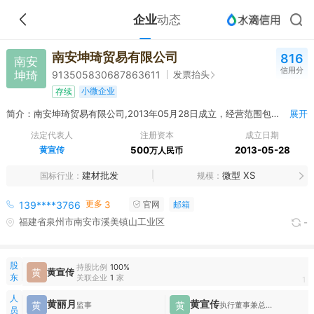
企业
动态
南安坤琦贸易有限公司
816
南安
信用分
坤琦
发票抬头
913505830687863611
小微企业
存续
简介：南安坤琦贸易有限公司,2013年05月28日成立，经营范围包括销售：石板材、瓷砖、五金、机电、钢材、木材、水暖洁具、水泥、鞋服、汽车配件、机械设备及配件（不含特种设备）。（依法须经批准的项目，经相关部门批准后方可开展经营活动）
展开
法定代表人
注册资本
成立日期
黄宣传
500
2013-05-28
万人民币
建材批发
微型 XS
国标行业
规模
更多
139****3766
3
官网
邮箱
福建省泉州市南安市溪美镇山工业区
-
股
持股比例
100%
黄
黄宣传
东
关联企业
1
家
1
人
黄丽月
黄宣传
黄
黄
监事
执行董事兼总经理
员