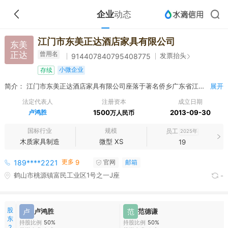
企业
动态
江门市东美正达酒店家具有限公司
东美
正达
曾用名
发票抬头
914407840795408775
小微企业
存续
简介： 江门市东美正达酒店家具有限公司座落于著名侨乡广东省江门鹤山市，是集设计、开发、生产、销售为一体的酒店家具专业生产企业。公司拥有雄厚的资金、宽敞的厂房、先进的设备、一流的人才和科学的管理，专业生产定制星级酒店家具、固装家具、酒店客房公区固装活动家具。 经过多年来执着、稳健的发展，现已发展成为专业生产定制酒店家具行业中的知名品牌。 公司拥有设备完善的现代化厂房22000平方米，员工150人，具备专业的固装活动家具设计深化和生产制作能力。凭着诚信经营的方针，专业负责的设计，出色的品控和履约能力，极具竟争优势的价格，东美正达的产品畅销全国各地及欧美、中东、东南亚和非洲等地区。
展开
法定代表人
注册资本
成立日期
卢鸿胜
1500
2013-09-30
万人民币
国标行业
规模
员工
2025年
木质家具制造
微型 XS
19
更多
189****2221
9
官网
邮箱
鹤山市桃源镇富民工业区1号之一J座
-
股
卢
卢鸿胜
范
范德谦
东
持股比例
50%
持股比例
50%
2