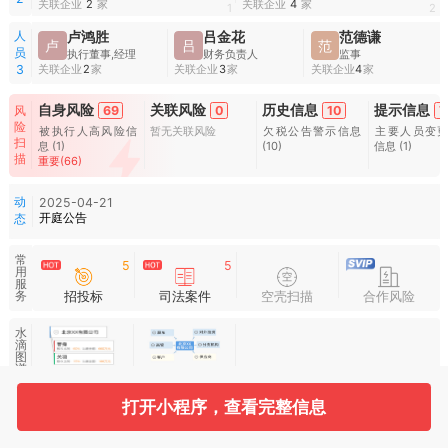
关联企业
2
家
关联企业
4
家
1
2
人
卢鸿胜
吕金花
范德谦
卢
吕
范
员
执行董事,经理
财务负责人
监事
关联企业
2
家
关联企业
3
家
关联企业
4
家
3
自身风险
关联风险
历史信息
提示信息
69
0
10
7
风
险
被执行人高风险信
暂无关联风险
欠税公告警示信息
主要人员变
扫
息
(1)
(10)
信息
(1)
描
重要(66)
动
2025-04-21
开庭公告
态
常
5
5
用
服
招投标
司法案件
空壳扫描
合作风险
务
水
滴
图
谱
打开小程序，查看完整信息
基本信息
收起