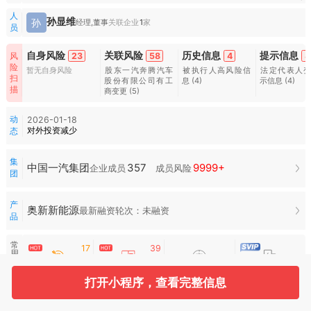
人
孙显维
孙
经理,董事
关联企业
1
家
员
自身风险
关联风险
历史信息
提示信息
23
58
4
8
风
险
暂无自身风险
股东一汽奔腾汽车
被执行人高风险信
法定代表人
扫
股份有限公司有工
息
(4)
示信息
(4)
描
商变更
(5)
动
2026-01-18
对外投资减少
态
集
357
9999+
中国一汽集团
企业成员
成员风险
团
产
奥新新能源
最新融资轮次：未融资
品
常
17
39
用
服
招投标
司法案件
空壳扫描
合作风险
务
打开小程序，查看完整信息
水
滴