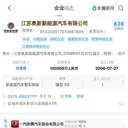
企业
动态
江苏奥新新能源汽车有限公司
838
信用分
曾用名
发票抬头
913209917910661606
小微企业
国有企业
高新技术企业
民营科技企业
存续
工程技术研究中心
简介：江苏奥新新能源汽车有限公司,2006年07月27日成立，经营范围包括新能源汽车研发、制造、销售、技术开发以及产业化示范基地推广；专用车研发、制造、销售；汽车零部件及配件、照明灯具、机电设备与零部件、广告牌与灯箱、碳纤维车身、纳火材料的研发、制造、销售；新能源汽车、照明、碳纤维车身技术转让、技术咨询、技术服务；电动汽车的充电设施设计、建设、咨询及运营服务；代理机动车辆保险；自营和代理商品及技术的进出口业务（国家限定企业经营或禁止进出口的商品和技术除外）。（依法须经批准的项目，经相关部门批准后方可开展经营活动） 许可项目：第三类医疗器械经营（依法须经批准的项目，经相关部门批准后方可开展经营活动，具体经营项目以审批结果为准） 一般项目：第二类医疗器械销售（除依法须经批准的项目外，凭营业执照依法自主开展经营活动）
展开
法定代表人
注册资本
成立日期
孙显维
120000
2006-07-27
万人民币
战略新兴产业
规模
员工
2025年
新能源汽车整车制造
微型 XS
1
更多
0515-6803****
19
官网
邮箱
盐城开发区希望大道南路43号
-
股
持股比例
100%
一汽奔腾汽车股份有限公司
东
投资企业
10
家
1