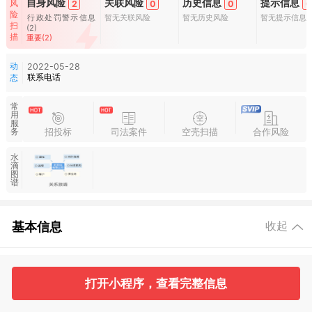
自身风险
关联风险
历史信息
提示信息
风
2
0
0
0
险
行政处罚警示信息
暂无关联风险
暂无历史风险
暂无提示信息
扫
(2)
描
重要(2)
动
2022-05-28
联系电话
态
常
用
服
招投标
司法案件
空壳扫描
合作风险
务
水
滴
图
谱
基本信息
收起
1
打开小程序，查看完整信息
工商信息
主要人员
对外投资
变更记录