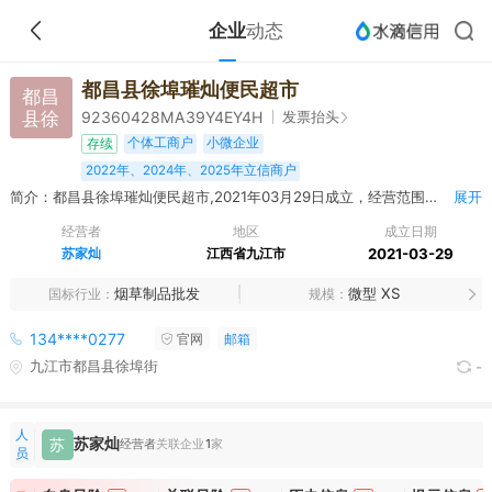
企业
动态
都昌县徐埠璀灿便民超市
都昌
县徐
发票抬头
92360428MA39Y4EY4H
个体工商户
小微企业
存续
2022年、2024年、2025年立信商户
简介：都昌县徐埠璀灿便民超市,2021年03月29日成立，经营范围包括许可项目：食品经营（销售预包装食品），食品经营（销售散装食品），烟草制品零售（依法须经批准的项目，经相关部门批准后方可开展经营活动） 一般项目：日用百货销售，新鲜水果零售，新鲜蔬菜零售（除许可业务外，可自主依法经营法律法规非禁止或限制的项目）
展开
经营者
地区
成立日期
苏家灿
江西省九江市
2021-03-29
烟草制品批发
微型 XS
国标行业
规模
134****0277
官网
邮箱
九江市都昌县徐埠街
-
人
苏家灿
苏
经营者
关联企业
1
家
员