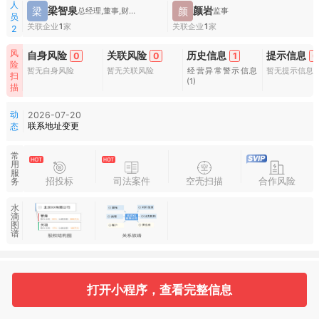
人
梁智泉
颜岩
梁
颜
总经理,董事,财务负责人
监事
员
关联企业
1
家
关联企业
1
家
2
风
自身风险
关联风险
历史信息
提示信息
0
0
1
0
险
暂无自身风险
暂无关联风险
经营异常警示信息
暂无提示信息
扫
(1)
描
动
2026-07-20
联系地址变更
态
常
用
服
招投标
司法案件
空壳扫描
合作风险
务
水
滴
图
谱
基本信息
收起
打开小程序，查看完整信息