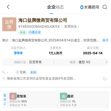
企业
动态
海口益腾微商贸有限公司
益腾
微
发票抬头
91460000MAEH0UGK5X
小微企业
存续
简介：海口益腾微商贸有限公司,2025年04月14日成立，经营范围包括一般经营项目：宠物食品及用品批发；宠物食品及用品零售；宠物服务（不含动物诊疗）；宠物销售；服装服饰零售；汽车零配件零售；摩托车及零配件零售；五金产品零售；二手日用百货销售；化妆品零售；照相器材及望远镜零售；体育用品及器材零售；互联网销售（除销售需要许可的商品）；日用品销售；日用家电零售；日用杂品销售；办公用品销售；日用百货销售；卫生用品和一次性使用医疗用品销售；工艺美术品及收藏品零售（象牙及其制品除外）；劳动保护用品销售；鞋帽零售；箱包销售；自行车及零配件零售；厨具卫具及日用杂品零售；珠宝首饰零售；照相机及器材销售；个人卫生用品销售；美发饰品销售；针纺织品销售；针纺织品及原料销售；家用电器销售；电子产品销售；玩具、动漫及游艺用品销售；玩具销售；灯具销售；母婴用品销售；汽车装饰用品销售；家具销售；建筑材料销售；户外用品销售；文具用品零售；渔具销售；纸制品销售；涂料销售（不含危险化学品）；钟表销售；礼品花卉销售；眼镜销售（不含隐形眼镜）；工艺美术品及礼仪用品销售（象牙及其制品除外）；卫生洁具销售；皮革销售；皮革制品销售；食品销售（仅销售预包装食品）；食品互联网销售（仅销售预包装食品）；保健食品（预包装）销售；特殊医学用途配方食品销售；婴幼儿配方乳粉及其他婴幼儿配方食品销售；食用农产品零售；新鲜水果零售；新鲜蔬菜零售；鲜肉零售；鲜蛋零售；水产品零售（经营范围中的一般经营项目依法自主开展经营活动，通过国家企业信用信息公示系统（海南）向社会公示）（一般经营项目自主经营，许可经营项目凭相关许可证或者批准文件经营）（依法须经批准的项目，经相关部门批准后方可开展经营活动。）
展开
法定代表人
注册资本
成立日期
梁智泉
1
2025-04-14
万人民币
百货零售
微型 XS
国标行业
规模
-
官网
邮箱
海南省海口市龙华区金贸街道金龙路8号友谊阳光城3楼1029号
-
股
梁
梁智泉
颜
颜岩
东
持股比例
99%
持股比例
1%
2
关联企业
1
家
关联企业
1
家
1
2