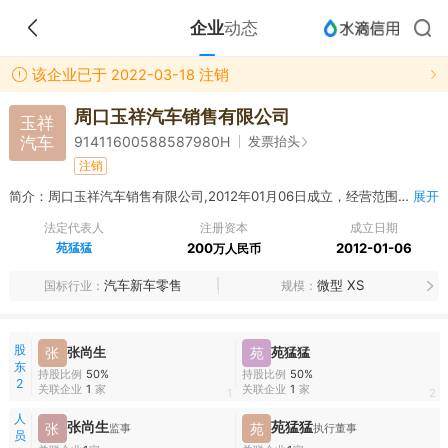
企业
动态
该企业已于 2022-03-18 注销
周口玉祥汽车销售有限公司
玉祥
汽车
发票抬头
91411600588587980H
注销
简介：周口玉祥汽车销售有限公司,2012年01月06日成立，经营范围包括汽车及零配件销售（品牌汽车除外）
展开
法定代表人
注册资本
成立日期
苑猛猛
200
2012-01-06
万人民币
汽车新车零售
微型 XS
国标行业
规模
股
张
张尚生
苑
苑猛猛
东
持股比例
50%
持股比例
50%
2
关联企业
1
家
关联企业
1
家
1
2
人
张尚生
苑猛猛
张
苑
监事
执行董事
员