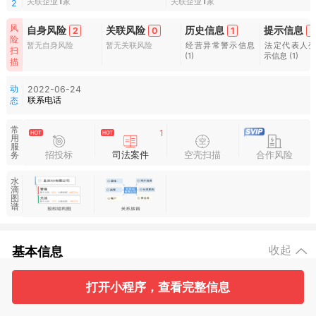
关联企业
1
家
关联企业
1
家
2
风
自身风险
关联风险
历史信息
提示信息
2
0
1
3
险
暂无自身风险
暂无关联风险
经营异常警示信息
法定代表人
扫
(1)
示信息
(1)
描
动
2022-06-24
联系电话
态
常
1
用
服
招投标
司法案件
空壳扫描
合作风险
务
水
滴
图
谱
基本信息
收起
打开小程序，查看完整信息
2
2