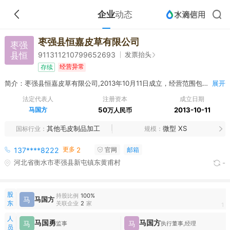
企业
动态
枣强县恒嘉皮草有限公司
枣强
县恒
发票抬头
911311210799652693
经营异常
存续
简介：枣强县恒嘉皮草有限公司,2013年10月11日成立，经营范围包括加工、制作、销售毛皮制品、毛皮服装，经营本企业自产产品及技术的出口业务和本企业所需的机械设备、零配件、原辅材料及技术的进口业务，但国家限定公司经营或禁止进出口的商品及技术除外。
展开
法定代表人
注册资本
成立日期
马国方
50
2013-10-11
万人民币
其他毛皮制品加工
微型 XS
国标行业
规模
更多
137****8222
2
官网
邮箱
河北省衡水市枣强县新屯镇东黄甫村
-
股
持股比例
100%
马
马国方
东
关联企业
2
家
1
人
马国勇
马国方
马
马
监事
执行董事,经理
员