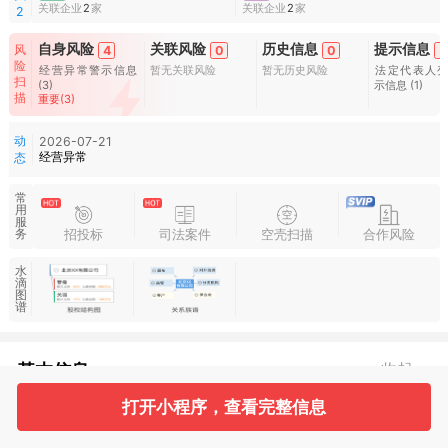
关联企业
2
家
关联企业
2
家
2
自身风险
关联风险
历史信息
提示信息
风
4
0
0
5
险
经营异常警示信息
暂无关联风险
暂无历史风险
法定代表人
扫
(3)
示信息
(1)
描
重要(3)
动
2026-07-21
经营异常
态
常
用
服
招投标
司法案件
空壳扫描
合作风险
务
水
滴
图
谱
基本信息
收起
打开小程序，查看完整信息
1
2