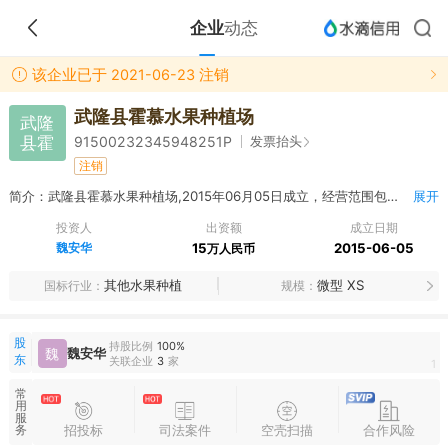
企业
动态
该企业已于 2021-06-23 注销
武隆县霍慕水果种植场
武隆
县霍
发票抬头
91500232345948251P
注销
简介：武隆县霍慕水果种植场,2015年06月05日成立，经营范围包括水果种植，销售。
展开
投资人
出资额
成立日期
魏安华
15
2015-06-05
万人民币
其他水果种植
微型 XS
国标行业
规模
股
持股比例
100%
魏
魏安华
东
关联企业
3
家
1
常
用
服
招投标
司法案件
空壳扫描
合作风险
务