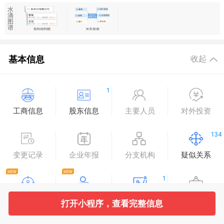
水
滴
图
谱
基本信息
收起
1
工商信息
股东信息
主要人员
对外投资
134
变更记录
企业年报
分支机构
疑似关系
1
实际控制人
最终受益人
同业分析
工商自主公示
打开小程序，查看完整信息