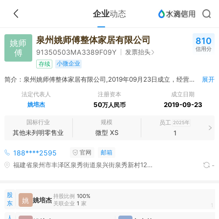
企业
动态
泉州姚师傅整体家居有限公司
810
姚师
信用分
傅
发票抬头
91350503MA3389F09Y
小微企业
存续
简介：泉州姚师傅整体家居有限公司,2019年09月23日成立，经营范围包括一般项目：家居用品销售；家具安装和维修服务；家用电器销售；家用电器安装服务；家政服务；智能家庭消费设备销售；日用陶瓷制品销售；家用电器零配件销售；电子产品销售；日用品批发；日用品销售；卫生洁具销售；卫生陶瓷制品销售；家具零配件销售；家具销售；搪瓷制品销售；互联网销售（除销售需要许可的商品）；厨具卫具及日用杂品批发；厨具卫具及日用杂品零售；日用百货销售；日用玻璃制品销售；棕制品销售；日用木制品销售；茶具销售；日用陶瓷制品制造；灯具销售。（除依法须经批准的项目外，凭营业执照依法自主开展经营活动）
展开
法定代表人
注册资本
成立日期
姚培杰
50
2019-09-23
万人民币
国标行业
规模
员工
2025年
其他未列明零售业
微型 XS
1
188****2595
官网
邮箱
福建省泉州市丰泽区泉秀街道泉兴街泉秀新村12栋203室
-
股
持股比例
100%
姚
姚培杰
东
关联企业
1
家
1
人