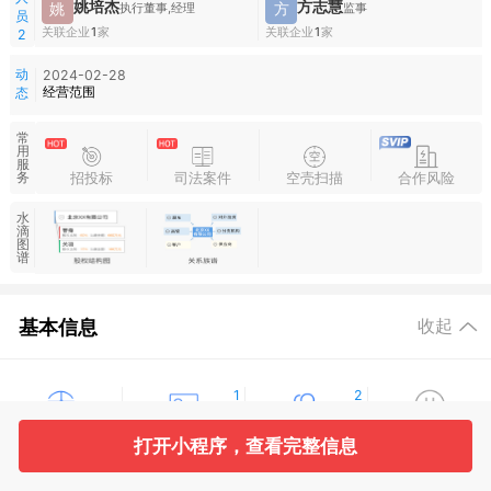
姚培杰
方志慧
姚
方
执行董事,经理
监事
员
关联企业
1
家
关联企业
1
家
2
动
2024-02-28
经营范围
态
常
用
服
招投标
司法案件
空壳扫描
合作风险
务
水
滴
图
谱
基本信息
收起
1
2
工商信息
股东信息
主要人员
对外投资
打开小程序，查看完整信息