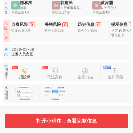
人
陈和杰
韩建民
黄河霞
陈
韩
黄
员
监事
执行董事兼总经理
财务负责人
关联企业
1
家
关联企业
1
家
关联企业
1
家
3
风
自身风险
关联风险
历史信息
提示信息
0
0
0
2
险
暂无自身风险
暂无关联风险
暂无历史风险
法定代表人
扫
示信息
(1)
描
动
2026-02-08
主要人员变更
态
常
1
用
服
招投标
司法案件
空壳扫描
合作风险
务
水
滴
图
谱
基本信息
收起
打开小程序，查看完整信息