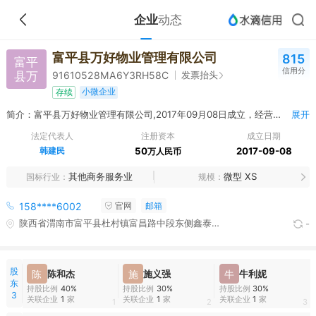
企业
动态
富平县万好物业管理有限公司
815
富平
信用分
县万
发票抬头
91610528MA6Y3RH58C
小微企业
存续
简介：富平县万好物业管理有限公司,2017年09月08日成立，经营范围包括许可经营项目：（上述经营范围涉及许可经营项目的，凭许可证明文件或批准证书在有效期内经营，未经许可不得经营）。 一般经营项目：物业管理服务；房屋租赁服务；家政保洁服务；园林绿化施工。
展开
法定代表人
注册资本
成立日期
韩建民
50
2017-09-08
万人民币
其他商务服务业
微型 XS
国标行业
规模
158****6002
官网
邮箱
陕西省渭南市富平县杜村镇富昌路中段东侧鑫泰康居1#商住楼1-2楼7号商铺
-
股
陈
陈和杰
施
施义强
牛
牛利妮
东
持股比例
40%
持股比例
30%
持股比例
30%
3
关联企业
1
家
关联企业
1
家
关联企业
1
家
1
2
3