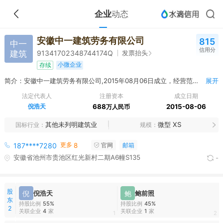
企业
动态
安徽中一建筑劳务有限公司
815
中一
信用分
建筑
发票抬头
91341702348744174Q
小微企业
存续
简介：安徽中一建筑劳务有限公司,2015年08月06日成立，经营范围包括施工劳务承包、分包，市政工程、房屋建筑工程、公路工程、水利水电工程、消防设施工程、装饰装修工程、园林绿化工程、建筑安装工程、桥梁工程、隧道工程、钢结构工程、幕墙工程、地铁工程、路基工程、路面工程、房屋维修工程、照明亮化工程施工，建筑工程机械与设备经营租赁，机电设备安装服务，金属结构件加工、销售及安装服务。（依法须经批准的项目，经相关部门批准后方可开展经营活动）
展开
法定代表人
注册资本
成立日期
倪浩天
688
2015-08-06
万人民币
其他未列明建筑业
微型 XS
国标行业
规模
更多
187****7280
8
官网
邮箱
安徽省池州市贵池区红光新村二期A6幢S135
-
股
倪
倪浩天
鲍
鲍前照
东
持股比例
55%
持股比例
45%
2
关联企业
4
家
关联企业
1
家
1
2