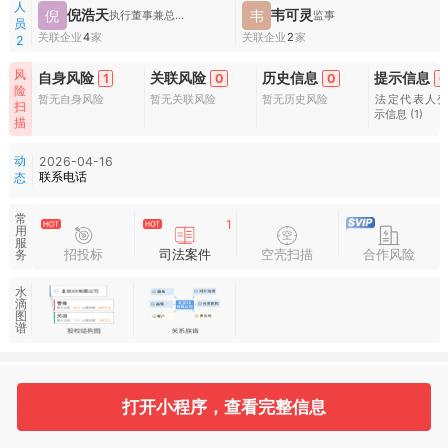
人
倪浩天
韦可灵
倪
韦
执行董事兼总经理
监事
员
关联企业
4
家
关联企业
2
家
2
风
自身风险
关联风险
历史信息
提示信息
1
0
0
6
险
暂无自身风险
暂无关联风险
暂无历史风险
法定代表人
扫
示信息
(1)
描
动
2026-04-16
联系电话
态
常
1
用
服
招投标
司法案件
空壳扫描
合作风险
务
水
滴
图
谱
基本信息
收起
打开小程序，查看完整信息