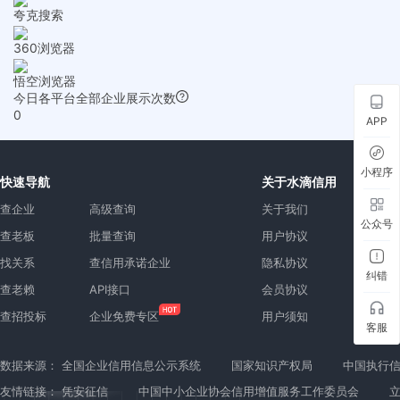
夸克搜索
360浏览器
悟空浏览器
今日各平台全部企业展示次数
0
APP
小程序
快速导航
关于水滴信用
查企业
高级查询
关于我们
公众号
查老板
批量查询
用户协议
找关系
查信用承诺企业
隐私协议
纠错
查老赖
API接口
会员协议
查招投标
企业免费专区
用户须知
客服
数据来源：
全国企业信用信息公示系统
国家知识产权局
中国执行
友情链接：
凭安征信
中国中小企业协会信用增值服务工作委员会