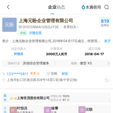
企业
动态
上海元盼企业管理有限公司
819
元盼
信用分
发票抬头
91310109MA1G5GJY3E
小微企业
存续
简介：上海元盼企业管理有限公司,2018年04月17日成立，经营范围包括企业管理，企业管理咨询，从事环保科技、建筑工程科技专业领域内的技术咨询。 【依法须经批准的项目，经相关部门批准后方可开展经营活动】
展开
法定代表人
注册资本
成立日期
叶恒吕
3000
2018-04-17
万人民币
其他综合管理服务
微型 XS
国标行业
规模
更多
133****5811
4
官网
邮箱
上海市虹口区塘沽路309号14层C室(集中登记地)
-
股
持股比例
100%
上海世茂股份有限公司
东
投资企业
67
家
1
人
叶恒吕
徐菁
汪联
汪
叶
徐
员
执行董事兼总经理
监事