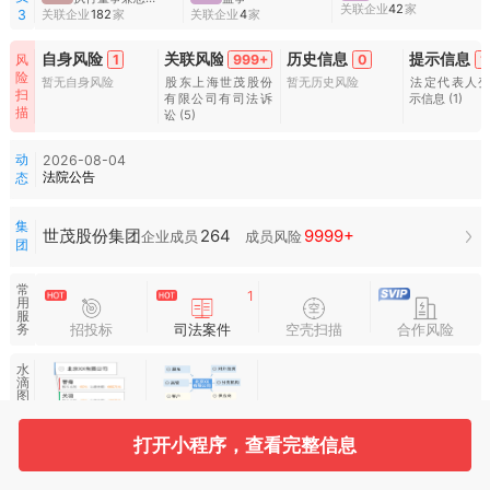
关联企业
42
家
关联企业
182
家
关联企业
4
家
3
自身风险
关联风险
历史信息
提示信息
1
999+
0
1
风
险
暂无自身风险
股东上海世茂股份
暂无历史风险
法定代表人
扫
有限公司有司法诉
示信息
(1)
描
讼
(5)
动
2026-08-04
法院公告
态
集
264
9999+
世茂股份集团
企业成员
成员风险
团
常
1
用
服
招投标
司法案件
空壳扫描
合作风险
务
水
滴
图
谱
打开小程序，查看完整信息
基本信息
收起