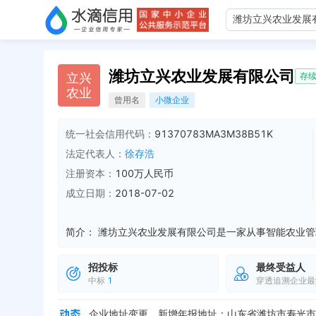
潍坊立兴农业发展有限公司
立
兴
存
农
业
曾用名
小微企业
统一社会信用代码：
91370783MA3M38B51K
法定代表人：
徐存浩
注册资本：
100万人民币
成立日期：
2018-07-02
简介：
招投标
最终受益人
中标
1
穿透追溯企业最