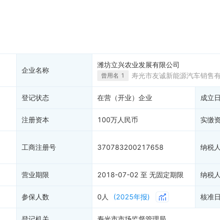
大税收违法
科创分
抽查检查
1
产抵押
双随机抽查
1
保信息
资质证书
权出质
知识产权出质
易注销
2
信用评价
潍坊立兴农业发展有限公司
企业名称
销备案
进出口信用
寿光市友诚新能源汽车销售
曾用名
1
算信息
债券信息
登记状态
在营（开业）企业
成立
准入境
地块公示
购地信息
注册资本
100万人民币
实缴
供应商
客户
1
工商注册号
370783200217658
纳税
营业期限
2018-07-02 至 无固定期限
纳税
参保人数
0人
(2025年报)
核准
登记机关
寿光市市场监督管理局