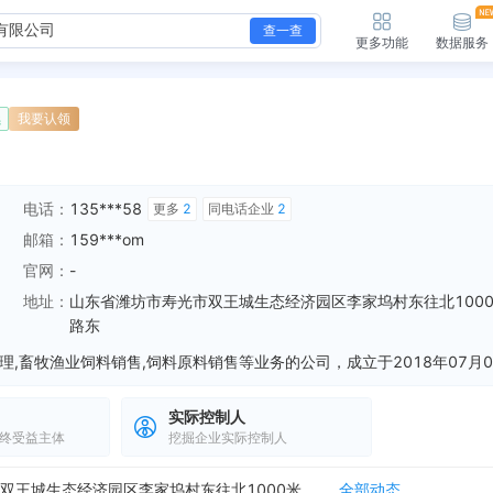
查一查
更多功能
数据服务
续
我要认领
电话：
135***58
更多
2
同电话企业
2
邮箱：
159***om
官网：
-
地址：
山东省潍坊市寿光市双王城生态经济园区李家坞村东往北100
路东
实际控制人
终受益主体
挖掘企业实际控制人
新增中标，寿光市双王城生态经济园区李家坞村股份经济合作社自来水水表更换、改造项目成交结果公告 中标金额：390018元 招采单位：寿光市双王城生态经济园区...
全部动态
企业地址变更，新增年报地址：山东省潍坊市寿光市双王城生态经济园区李家坞村东往北1000米路东
全部动态
企业地址变更，新增年报地址：山东省潍坊市寿光市双王城生态经济园区李家坞村东往北1000米路东
全部动态