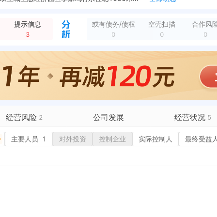
新增双随机抽查，任务编号：370000202505231019 任务名称：对取得营业执照后未办理相关许可企业的检查 抽查机关：寿光市市场监督管理局 完成日...
全部动态
企业地址变更，变更前：寿光市元丰街以北、幸福路以东300米，山东寿光国际汽车广场C区1046、1051 变更后：山东省潍坊市寿光市双王城生态经济园区李家坞...
全部动态
提示信息
或有债务/债权
空壳扫描
合作风
部动态
3
0
0
0
有限公司 变更后：潍坊立兴农业发展有限公司
全部动态
经营范围变更，变更前：一般项目：新能源汽车整车销售；汽车新车销售；金属材料销售；机动车修理和维护；汽车租赁；汽车零配件批发；汽车零配件零售。（除依法须经批...
全部动态
管理局 检查日期：2023-03-14
全部动态
经营范围变更，变更前：销售：新能源汽车、汽车、钢材、化工产品（不含危险化学品和易制毒化学品）；汽车修理与维护；汽车租赁；制造、销售：汽车零部件及配件（依法...
全部动态
新增中标，寿光市双王城生态经济园区李家坞村股份经济合作社自来水水表更换、改造项目成交结果公告 中标金额：390018元 招采单位：寿光市双王城生态经济园区...
全部动态
经营风险
公司发展
经营状况
2
5
有债务债权
主要人员
1
对外投资
融资历史
控制企业
实际控制人
招投标
1
最终受益
营异常
核心人员
招聘信息
政处罚
企业业务
广告推广
保处罚
竞品信息
电商店铺
重违法
科技成果
行政许可
1
税公告
专利奖
税务评级
务非正常户
新闻舆情
纳税人资质