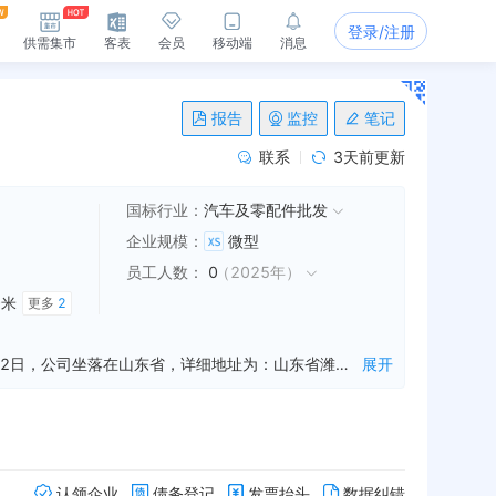
登录/注册
供需集市
客表
会员
移动端
消息
报告
监控
笔记
联系
3天前更新
国标行业：
汽车及零配件批发
企业规模
：
微型
员工人数
：
0
（
2025年
）
0米
更多
2
潍坊立兴农业发展有限公司是一家从事智能农业管理,畜牧渔业饲料销售,饲料原料销售等业务的公司，成立于2018年07月02日，公司坐落在山东省，详细地址为：山东省潍坊市寿光市双王城生态经济园区李家坞村东往北1000米路东;经国家企业信用信息公示系统查询得知，潍坊立兴农业发展有限公司的信用代码/税号为91370783MA3M38B51K，法人是徐存浩，注册资本为100.000000万，企业的经营范围为:一般项目：智能农业管理；畜牧渔业饲料销售；饲料原料销售；畜禽收购；草种植；装卸搬运；农业机械销售；建筑材料销售；轻质建筑材料销售；砖瓦销售；园林绿化工程施工；土石方工程施工；五金产品批发；五金产品零售；农业机械服务；机械设备租赁；专用设备修理；通用设备修理；粮油仓储服务；塑料制品销售；农业科学研究和试验发展；针纺织品及原料销售；畜禽粪污处理利用；农作物种子经营（仅限不再分装的包装种子）；专业保洁、清洗、消毒服务；家政服务；劳务服务（不含劳务派遣）。（除依法须经批准的项目外，凭营业执照依法自主开展经营活动）许可项目：牲畜屠宰；饲料生产；动物饲养；牲畜饲养；种畜禽经营；农作物种子经营；建设工程施工；住宅室内装饰装修；林木种子生产经营；餐饮服务。（依法须经批准的项目，经相关部门批准后方可开展经营活动，具体经营项目以相关部门批准文件或许可证件为准）
展开
认领企业
债务登记
发票抬头
数据纠错