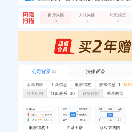
自身风险
关联风险
历史信息
法定代表人变更，从 "李忠友" 变更为 "徐存浩"
全
0
0
0
企业名称变更，变更前：寿光市友诚新能源汽车销售
被抽查检查，结果：符合 检查实施机关：寿光市市场监督
公司背景
法律诉讼
52
水滴图谱
水滴图谱
工商信息
司法案件
股权结构
股东信息
1
或
历史
工商信息
立案信息
经
分支机构
疑似关系
30
财务数据
关系图谱
股权结构
开庭公告
行
股东信息
1
法院公告
环
历史
主要人员
1
裁判文书
严
对外投资
送达公告
欠
股权结构图
关系图谱
股权穿透图
控制企业
被执行人
税