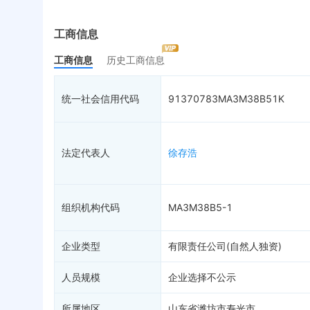
实际控制人
失信被执行人
重
最终受益人
限制高消费
动
工商信息
变更记录
12
终本案件
担
工商信息
历史工商信息
企业年报
8
司法拍卖
股
工商自主公示
询价评估
简
统一社会信用代码
91370783MA3M38B51K
分支机构
司法协助
注
疑似关系
30
破产重整
清
财务数据
未
法定代表人
徐存浩
关系图谱
组织机构代码
MA3M38B5-1
企业类型
有限责任公司(自然人独资)
人员规模
企业选择不公示
所属地区
山东省潍坊市寿光市