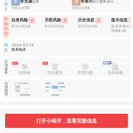
李光晨
李翠芹
李
李
监事
执行董事,执行董事兼经理
员
关联企业
1
家
关联企业
1
家
2
风
自身风险
关联风险
历史信息
提示信息
0
0
0
1
险
暂无自身风险
暂无关联风险
暂无历史风险
法定代表人
扫
示信息
(3)
描
动
2024-03-13
联系电话
态
常
用
服
招投标
司法案件
空壳扫描
合作风险
务
水
滴
图
谱
基本信息
收起
打开小程序，查看完整信息
1
2