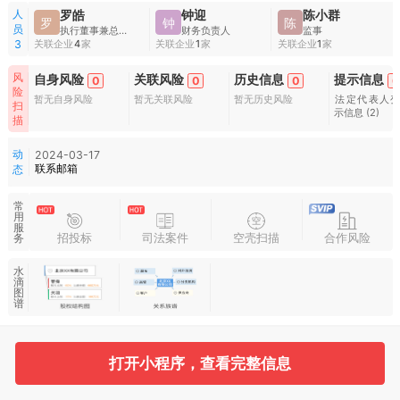
人
罗皓
钟迎
陈小群
罗
钟
陈
员
执行董事兼总经理
财务负责人
监事
关联企业
4
家
关联企业
1
家
关联企业
1
家
3
风
自身风险
关联风险
历史信息
提示信息
0
0
0
6
险
暂无自身风险
暂无关联风险
暂无历史风险
法定代表人
扫
示信息
(2)
描
动
2024-03-17
联系邮箱
态
常
用
服
招投标
司法案件
空壳扫描
合作风险
务
水
滴
图
谱
基本信息
收起
打开小程序，查看完整信息