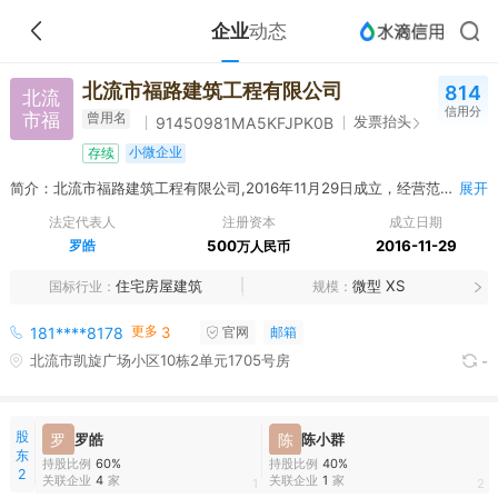
企业
动态
北流市福路建筑工程有限公司
814
北流
信用分
市福
曾用名
发票抬头
91450981MA5KFJPK0B
小微企业
存续
简介：北流市福路建筑工程有限公司,2016年11月29日成立，经营范围包括房屋建筑工程、市政公用工程、机电设备安装工程、通信工程、电力工程、建筑装修装饰工程、土石方工程、地基与基础工程、城市及道路照明工程、管道工程、环保工程、园林古建筑工程、消防设施工程、金属门窗工程、钢结构工程、体育场地设施工程、建筑智能化工程、防腐保温工程、建筑防水工程、特种专业工程、建筑幕墙工程、拆除工程（不含爆破）、城市园林绿化工程施工；装卸搬运服务。（依法须经批准的项目，经相关部门批准后方可开展经营活动。）
展开
法定代表人
注册资本
成立日期
罗皓
500
2016-11-29
万人民币
住宅房屋建筑
微型 XS
国标行业
规模
更多
181****8178
3
官网
邮箱
北流市凯旋广场小区10栋2单元1705号房
-
股
罗
罗皓
陈
陈小群
东
持股比例
60%
持股比例
40%
2
关联企业
4
家
关联企业
1
家
1
2