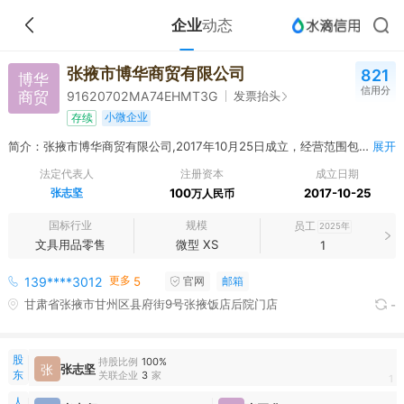
企业
动态
张掖市博华商贸有限公司
821
博华
信用分
商贸
发票抬头
91620702MA74EHMT3G
小微企业
存续
简介：张掖市博华商贸有限公司,2017年10月25日成立，经营范围包括办公用品、文化办公用品、日用百货、针纺织品、服装鞋帽、服装服饰、装饰品、工艺礼品玉器、玩具、花木、保健用品、文体用品、电脑软硬件及配件、包装材料、纸制品、纸张、化妆品、家具、装潢材料、化工原料及产品、印刷机械、卫生洁具、陶瓷制品、皮革制品、橡塑制品、压缩机及配件、制冷设备、轴承、管道配件、阀门、金属材料、电线电缆、电动工具、机电设备、仪器仪表、健身器材、照相器材、电讯器材、通讯器材、音响器材、音响设备、电子产品、五金交电批发及零售。【依法须经批准的项目，经相关部门批准后方可开展经营活动】*
展开
法定代表人
注册资本
成立日期
张志坚
100
2017-10-25
万人民币
国标行业
规模
员工
2025年
文具用品零售
微型 XS
1
更多
139****3012
5
官网
邮箱
甘肃省张掖市甘州区县府街9号张掖饭店后院门店
-
股
持股比例
100%
张
张志坚
东
关联企业
3
家
1
人