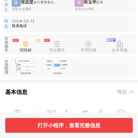
张志坚
张玉华
张
张
执行董事兼总经理,财务负责人
监事
员
关联企业
3
家
关联企业
1
家
2
动
2024-02-12
联系电话
态
常
12
用
服
招投标
司法案件
空壳扫描
合作风险
务
水
滴
图
谱
基本信息
收起
1
2
工商信息
股东信息
主要人员
对外投资
打开小程序，查看完整信息