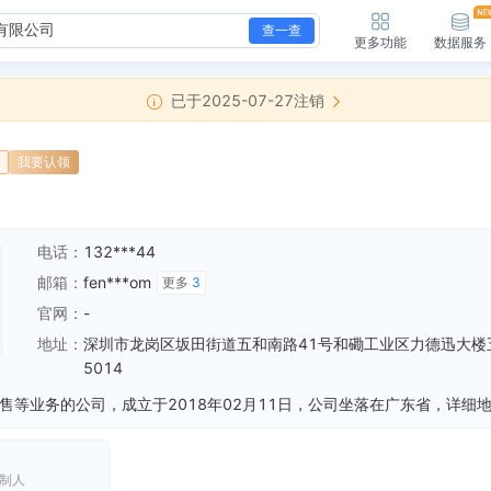
查一查
更多功能
数据服务
已于2025-07-27注销
销
我要认领
电话：
132***44
邮箱：
fen***om
更多
3
官网：
-
地址：
深圳市龙岗区坂田街道五和南路41号和磡工业区力德迅大楼
5014
制人