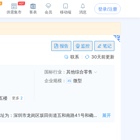
登录/注册
供需集市
客表
会员
移动端
消息
报告
监控
笔记
联系
30天前更新
国标行业：
其他综合零售
企业规模
：
微型
五楼
更多
2
深圳市丰益尚商贸有限公司是一家从事宠物用品销售等业务的公司，成立于2018年02月11日，公司坐落在广东省，详细地址为：深圳市龙岗区坂田街道五和南路41号和磡工业区力德迅大楼五楼5014;经国家企业信用信息公示系统查询得知，深圳市丰益尚商贸有限公司的信用代码/税号为91440300MA5F0GN77L，法人是罗海涛，注册资本为10.000000万人民币，企业的经营范围为:宠物用品销售；
展开