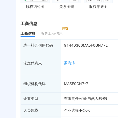
对外投资
送达公告
欠
股权结构图
关系图谱
股权穿透图
控制企业
被执行人
税
实际控制人
失信被执行人
重
最终受益人
限制高消费
动
工商信息
变更记录
9
终本案件
担
工商信息
历史工商信息
企业年报
司法拍卖
股
工商自主公示
询价评估
简
统一社会信用代码
91440300MA5F0GN77L
分支机构
司法协助
注
疑似关系
47
破产重整
清
法定代表人
罗海涛
财务数据
未
关系图谱
组织机构代码
MA5F0GN7-7
企业类型
有限责任公司(自然人独资)
人员规模
企业选择不公示