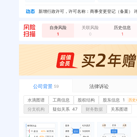
自身风险
关联风险
历史信息
法定代表人变更，从 "李正伟" 变更为 "罗海涛"
全
1
0
1
公司背景
法律诉讼
59
水滴图谱
水滴图谱
工商信息
司法案件
股权结构
股东信息
1
或
历史
工商信息
立案信息
经
分支机构
疑似关系
47
财务数据
关系图谱
股权结构
开庭公告
行
股东信息
1
法院公告
环
历史
主要人员
2
裁判文书
严