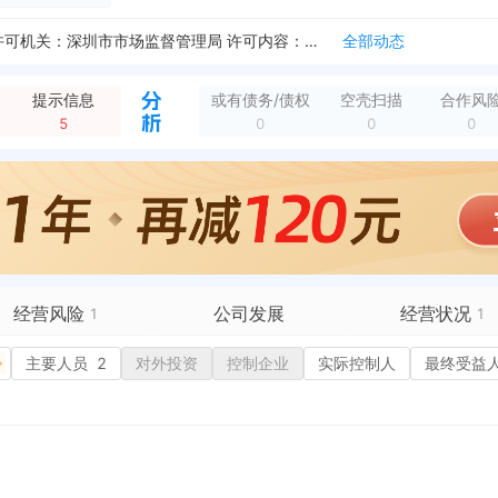
新增注销备案，登记机关：深圳市市场监督管理局 清算组备案日期：2025-06-09 清算组成立日期：2025-06-09 注销原因：决议解散
全部动态
新增行政许可，许可名称：商事变更登记（备案） 许可机关：深圳市市场监督管理局 许可内容：主体类型:有限责任公司(自然人独资);住所:深圳市龙岗区坂田街道五...
全部动态
新增行政许可，许可名称：有限责任公司设立登记 许可机关：深圳市市场监督管理局 许可内容：主体类型：有限责任公司（自然人独资）;住所：深圳市龙岗区坂田街道五...
全部动态
新增行政许可，许可名称：有限责任公司设立登记 许可机关：深圳市市场监督管理局 许可内容：主体类型:有限责任公司(自然人独资);住所:深圳市龙岗区坂田街道五...
全部动态
提示信息
或有债务/债权
空壳扫描
合作风
部动态
5
0
0
0
企业地址变更，新增年报地址：深圳市龙岗区坂田街道五和南路41号和磡工业区力德迅大楼五楼5014
全部动态
企业地址变更，新增年报地址：广东省深圳市龙岗区坂田街道五和南路41号和磡工业区力德迅大楼五楼5014
全部动态
新增注销备案，登记机关：深圳市市场监督管理局 清算组备案日期：2025-06-09 清算组成立日期：2025-06-09 注销原因：决议解散
全部动态
经营风险
公司发展
经营状况
1
1
有债务债权
主要人员
2
对外投资
融资历史
控制企业
实际控制人
招投标
最终受益
营异常
核心人员
招聘信息
历史
政处罚
企业业务
广告推广
保处罚
竞品信息
电商店铺
重违法
科技成果
行政许可
1