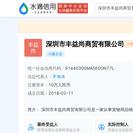
深圳市丰益尚商贸有限公司
丰
益
注
尚
小微企业
统一社会信用代码：
91440300MA5F0GN77L
法定代表人：
罗海涛
注册资本：
10万人民币
成立日期：
2018-02-11
简介：
最终受益人
实际控制人
穿透追溯企业最终受益主体
挖掘企业实际控