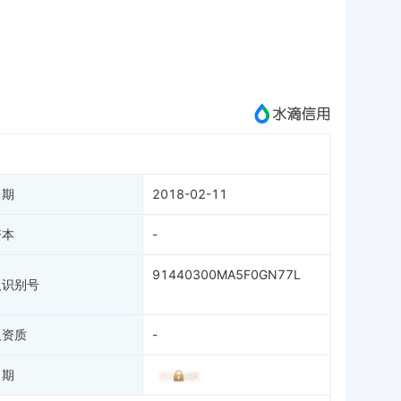
标准信息
APP
微信公众号
成为vip查看
日期
2018-02-11
资本
-
91440300MA5F0GN77L
人识别号
人资质
-
日期