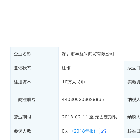
税公告
专利奖
税务评级
务非正常户
新闻舆情
纳税人资质
大税收违法
科创分
抽查检查
产抵押
双随机抽查
保信息
资质证书
权出质
知识产权出质
易注销
信用评价
企业名称
深圳市丰益尚商贸有限公司
销备案
1
进出口信用
算信息
登记状态
注销
债券信息
成立
准入境
地块公示
注册资本
10万人民币
实缴
购地信息
供应商
工商注册号
440300203699865
纳税
客户
营业期限
2018-02-11 至 无固定期限
纳税
参保人数
0人
(2018年报)
核准