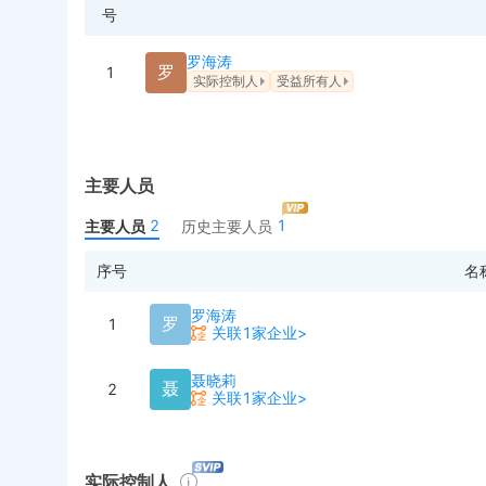
号
罗海涛
罗
1
实际控制人
受益所有人
主要人员
2
1
主要人员
历史主要人员
序号
名
罗海涛
罗
1
关联1家企业>
聂晓莉
聂
2
关联1家企业>
实际控制人