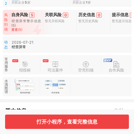
关联企业
5
家
关联企业
1
家
2
自身风险
关联风险
历史信息
提示信息
风
5
0
0
0
险
经营异常警示信息
暂无关联风险
暂无历史风险
暂无提示信息
扫
(5)
描
重要(5)
动
2026-07-21
经营异常
态
常
用
服
招投标
司法案件
空壳扫描
合作风险
务
水
滴
图
谱
基本信息
收起
打开小程序，查看完整信息
1
2