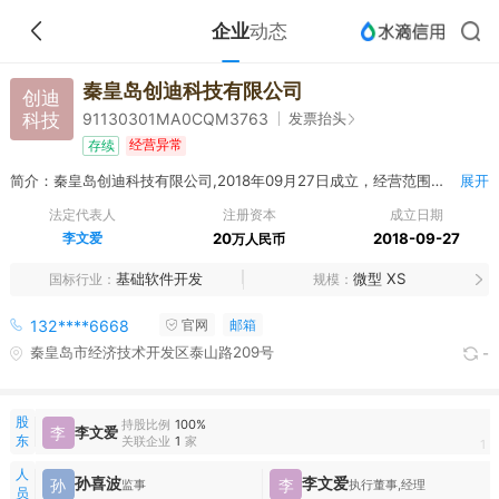
企业
动态
秦皇岛创迪科技有限公司
创迪
科技
发票抬头
91130301MA0CQM3763
经营异常
存续
简介：秦皇岛创迪科技有限公司,2018年09月27日成立，经营范围包括计算机软件的技术开发、技术咨询、技术服务；计算机系统集成服务；安全技术防范系统、工业自动化成套设备的设计、安装、维修；楼宇设备自控系统工程服务；电力工程的设计、施工；灯光、音响、舞台设备的租赁、销售；电气设备、智能家居、通讯终端设备、电子产品、仪器仪表的维修、销售；计算机、软件及辅助设备的销售；弱电工程、建筑智能化工程的设计施工**（依法须经批准的项目，经相关部门批准后方可开展经营活动）
展开
法定代表人
注册资本
成立日期
李文爱
20
2018-09-27
万人民币
基础软件开发
微型 XS
国标行业
规模
132****6668
官网
邮箱
秦皇岛市经济技术开发区泰山路209号
-
股
持股比例
100%
李
李文爱
东
关联企业
1
家
1
人
孙喜波
李文爱
孙
李
监事
执行董事,经理
员