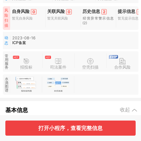
风
自身风险
关联风险
历史信息
提示信息
0
0
2
0
险
暂无自身风险
暂无关联风险
经营异常警示信息
暂无提示信息
扫
(2)
描
动
2023-08-16
ICP备案
态
常
用
服
招投标
司法案件
空壳扫描
合作风险
务
水
滴
图
谱
基本信息
收起
打开小程序，查看完整信息
1
3