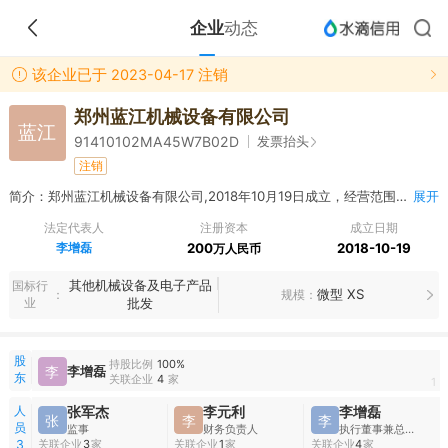
企业
动态
该企业已于 2023-04-17 注销
郑州蓝江机械设备有限公司
蓝江
发票抬头
91410102MA45W7B02D
注销
简介：郑州蓝江机械设备有限公司,2018年10月19日成立，经营范围包括销售：机械设备及配件,农用机械设备及配件,机电设备及配件；货物或技术进出口；建筑机械设备、农用机械设备的研发及维护。（涉及许可经营项目，应取得相关部门许可后方可经营）
展开
法定代表人
注册资本
成立日期
李增磊
200
2018-10-19
万人民币
其他机械设备及电子产品
国标行
微型 XS
规模
业
批发
股
持股比例
100%
李
李增磊
东
关联企业
4
家
1
人
张军杰
李元利
李增磊
张
李
李
员
监事
财务负责人
执行董事兼总经理
关联企业
3
家
关联企业
1
家
关联企业
4
家
3