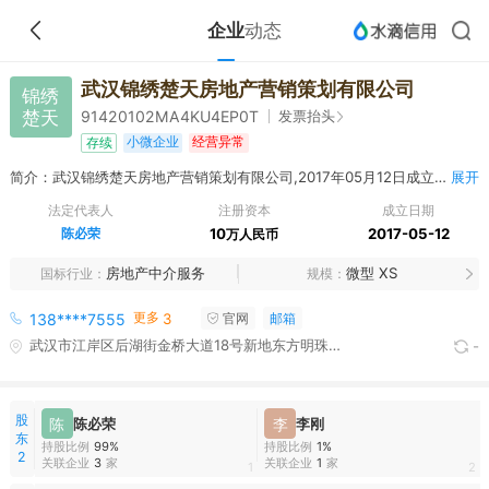
企业
动态
武汉锦绣楚天房地产营销策划有限公司
锦绣
楚天
发票抬头
91420102MA4KU4EP0T
小微企业
经营异常
存续
简介：武汉锦绣楚天房地产营销策划有限公司,2017年05月12日成立，经营范围包括房地产营销策划；房地产信息咨询；房地产经纪服务；房地产开发；对工业、房地产业、建筑业的投资；商品房销售；房屋租赁；建筑材料、装饰材料（不含化学危险品）的销售；室内外装饰设计；园林绿化工程的施工。（依法须经审批的项目，经相关部门审批后方可开展经营活动）
展开
法定代表人
注册资本
成立日期
陈必荣
10
2017-05-12
万人民币
房地产中介服务
微型 XS
国标行业
规模
更多
138****7555
3
官网
邮箱
武汉市江岸区后湖街金桥大道18号新地东方明珠15栋1层5室
-
股
陈
陈必荣
李
李刚
东
持股比例
99%
持股比例
1%
2
关联企业
3
家
关联企业
1
家
1
2