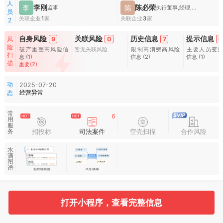
人
李刚
陈必荣
李
陈
监事
执行董事,经理,财务负责人
员
关联企业
1
家
关联企业
3
家
2
自身风险
关联风险
历史信息
提示信息
9
0
7
6
风
险
破产重整高风险信
暂无关联风险
限制高消费高风险
主要人员变
扫
息
(1)
信息
(2)
信息
(1)
描
重要(2)
动
2025-07-20
经营异常
态
常
6
用
服
招投标
司法案件
空壳扫描
合作风险
务
水
滴
图
谱
基本信息
收起
打开小程序，查看完整信息