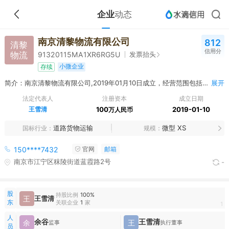
企业
动态
南京清黎物流有限公司
812
清黎
信用分
物流
发票抬头
91320115MA1XR6RG5U
小微企业
存续
简介：南京清黎物流有限公司,2019年01月10日成立，经营范围包括道路货物运输；货运代理；仓储服务；包装材料、办公用品、服装、电子器材、化妆品、鞋帽销售；增值电信业务；自营和代理各类商品和技术的进出口业务（国家限定公司经营或禁止进出口的商品和技术除外）。（依法须经批准的项目，经相关部门批准后方可开展经营活动）
展开
法定代表人
注册资本
成立日期
王雪清
100
2019-01-10
万人民币
道路货物运输
微型 XS
国标行业
规模
150****7432
官网
邮箱
南京市江宁区秣陵街道蓝霞路2号
-
股
持股比例
100%
王
王雪清
东
关联企业
1
家
1
人
余谷
王雪清
余
王
监事
执行董事
员