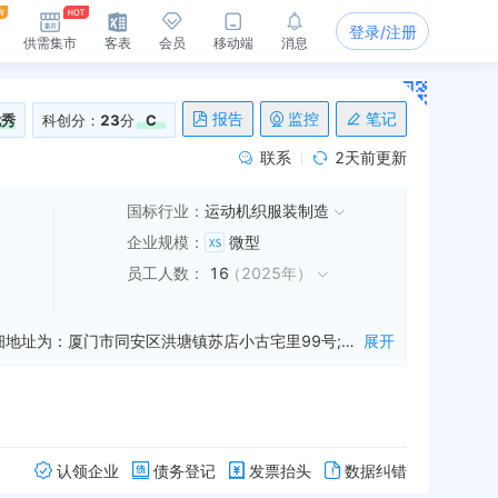
登录/注册
供需集市
客表
会员
移动端
消息
报告
监控
笔记
优秀
科创分：
23
分
C
联系
2天前更新
国标行业：
运动机织服装制造
企业规模
：
微型
员工人数
：
16
（
2025年
）
厦门市志军工贸有限公司是一家从事金属制品,塑料制品等业务的公司，成立于2003年06月26日，公司坐落在福建省，详细地址为：厦门市同安区洪塘镇苏店小古宅里99号;经国家企业信用信息公示系统查询得知，厦门市志军工贸有限公司的信用代码/税号为9135021273789693XR，法人是陈余生，注册资本为50.000000万人民币，企业的经营范围为:加工、销售：金属制品（不含电镀）、塑料制品。
展开
认领企业
债务登记
发票抬头
数据纠错