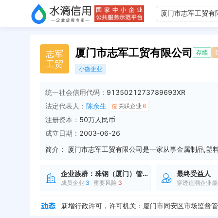
厦门市志军工贸有限公司
志
军
存续
工
贸
小微企业
统一社会信用代码：
9135021273789693XR
法定代表人：
陈余生
关联企业
6
注册资本：
50万人民币
成立日期：
2003-06-26
简介：
企业族群：
珠钢（厦门）管业有限公司
最终受益人
主要成员变更，退出：陈美瑜
全部动态
成员企业
3
重要风险
3
穿透追溯企业最
主要成员变更，新增：陈余生
全部动态