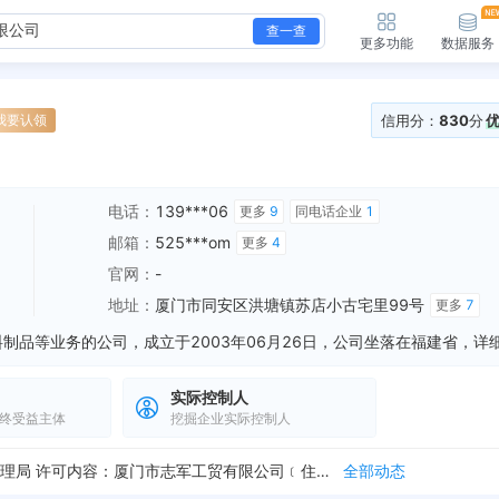
查一查
更多功能
数据服务
信用分：
830
分
我要认领
电话：
139***06
更多
9
同电话企业
1
邮箱：
525***om
更多
4
官网：
-
地址：
厦门市同安区洪塘镇苏店小古宅里99号
更多
7
实际控制人
终受益主体
挖掘企业实际控制人
新增行政许可，许可名称：除利用新材料、新工艺和新化学物质生产的涉及 许可机关：厦门市卫生健康委员会 许可内容：志君牌内衬聚乙烯﹝PE﹞复合钢管 有效期：2...
全部动态
新增行政许可，许可机关：厦门市同安区市场监督管理局 许可内容：厦门市志军工贸有限公司﹝住所:厦门市同安区洪塘镇苏店小古宅里99号﹞:经审查,提交的厦门市志...
全部动态
新增减资公告，关于厦门市志军工贸有限公司减少注册资本的公告 公告期限：2025-06-19 至 2025-08-03
全部动态