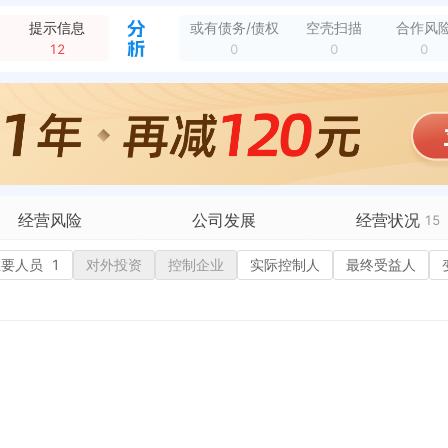
市场监督管理局 检查日期：2023-01-19
全部动态
提示信息
或有债务/债权
空壳扫描
合作风
新增行政许可，许可名称：批复志君牌内衬聚乙烯（PE）复合钢管涉及饮用水卫生安全的产品卫生许可_延续_国产的申请涉及饮用水卫生安全产品卫生许可（国产） 许可...
全部动态
12
0
0
0
新增行政许可，许可名称：批复志君牌内衬聚乙烯（PE）复合钢管涉及饮用水卫生安全的产品卫生许可_延续_国产的申请涉及饮用水卫生安全产品卫生许可（国产） 许可...
全部动态
苏店小古宅里99号
全部动态
洪塘镇苏店小古宅里99号
全部动态
经营风险
公司发展
经营状况
15
有债务债权
主要人员
1
对外投资
融资历史
控制企业
实际控制人
招投标
最终受益人
营异常
核心人员
招聘信息
政处罚
企业业务
广告推广
保处罚
竞品信息
电商店铺
重违法
科技成果
行政许可
5
税公告
专利奖
税务评级
2
务非正常户
新闻舆情
纳税人资质
1
大税收违法
科创分
抽查检查
1