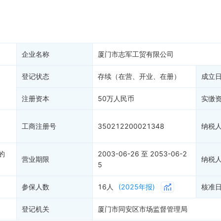
产抵押
双随机抽查
保信息
资质证书
6
权出质
知识产权出质
易注销
信用评价
企业名称
厦门市志军工贸有限公司
销备案
进出口信用
算信息
登记状态
存续（在营、开业、在册）
债券信息
成立
准入境
地块公示
注册资本
50万人民币
实缴
购地信息
供应商
工商注册号
350212200021348
纳税
客户
的
2003-06-26 至 2053-06-2
营业期限
纳税
5
参保人数
16人
(2025年报)
核准
登记机关
厦门市同安区市场监督管理局