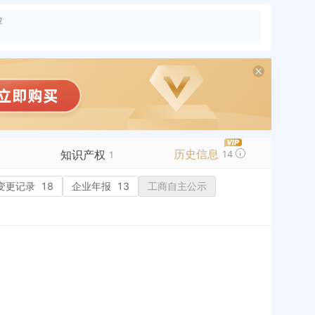
险
历史信息
知识产权
14
1
变更记录
商标信息
18
企业年报
1
13
工商自主公示
专利信息
软件著作权
作品著作权
网络服务备案
历史
历史
标准信息
APP
微信公众号