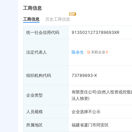
最终受益人
限制高消费
动
工商信息
变更记录
18
终本案件
担
工商信息
历史工商信息
企业年报
13
司法拍卖
股
工商自主公示
询价评估
简
统一社会信用代码
9135021273789693XR
分支机构
司法协助
注
疑似关系
7
破产重整
清
法定代表人
陈余生
关联企业
6
财务数据
未
关系图谱
组织机构代码
73789693-X
有限责任公司(自然人投资或控股
企业类型
法人独资)
人员规模
企业选择不公示
所属地区
福建省厦门市同安区