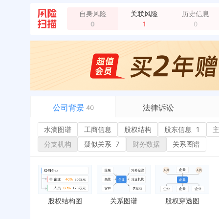
被抽查检查，结果：正常 检查实施机关：厦门市同安区
自身风险
关联风险
历史信息
0
1
0
企业地址变更，新增年报地址：厦门市同安区洪塘镇
企业地址变更，新增年报地址：福建省厦门市同安区
主要成员变更，退出：陈美瑜
全部动态
公司背景
法律诉讼
40
水滴图谱
水滴图谱
工商信息
司法案件
股权结构
股东信息
1
或
工商信息
立案信息
经
分支机构
疑似关系
7
财务数据
关系图谱
股权结构
开庭公告
行
股东信息
1
法院公告
环
主要人员
1
裁判文书
严
对外投资
送达公告
欠
股权结构图
关系图谱
股权穿透图
控制企业
被执行人
税
实际控制人
失信被执行人
重