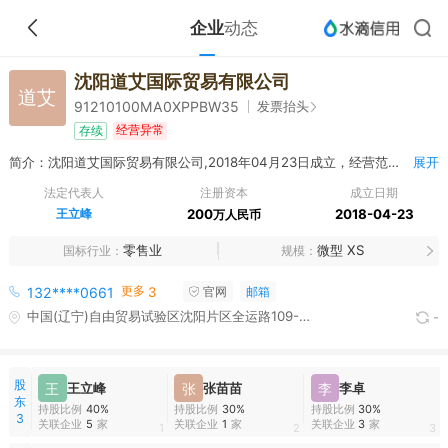
企业
动态
沈阳道艾国际贸易有限公司
道艾
发票抬头
91210100MA0XPPBW35
经营异常
存续
简介：沈阳道艾国际贸易有限公司,2018年04月23日成立，经营范围包括食品、预包装食品、保健食品、皮革制品、酒、饮料、化妆品、日用百货、家具、箱包、玩具、服饰、鞋帽、五金交电、建筑材料、钢材、木材、玻璃制品、金属制品、塑料制品、有色金属、电气设备、陶瓷制品、装潢材料、电子产品、计算机软硬件及外辅设备、印刷制品、文化用品、针纺织品、工艺品（不含象牙及其制品）、化工原料及产品（不含危险化学品）、橡胶制品、包装材料、机电设备及配件、初级农产品、体育用品、仪器仪表、电线电缆销售及网上销售，软件开发，文化艺术交流活动策划，商务信息咨询，旅游信息咨询，房产经纪与代理，货物运输代理，日用品、食品、化妆品加工，设计、制作、发布、代理国内外各类广告，企业管理，投资信息咨询，企业管理咨询，健康信息咨询，会议及展览展示服务，自营和代理各类商品和技术的进出口，但国家限定公司经营或禁止进出口的商品和技术除外。
展开
法定代表人
注册资本
成立日期
王立峰
200
2018-04-23
万人民币
零售业
微型 XS
国标行业
规模
更多
132****0661
3
官网
邮箱
中国(辽宁)自由贸易试验区沈阳片区全运路109-1号(109-1号)2层247-14533室
-
股
王
王立峰
张
张苗苗
李
李卓
东
持股比例
40%
持股比例
30%
持股比例
30%
3
关联企业
5
家
关联企业
1
家
关联企业
3
家
1
2
3