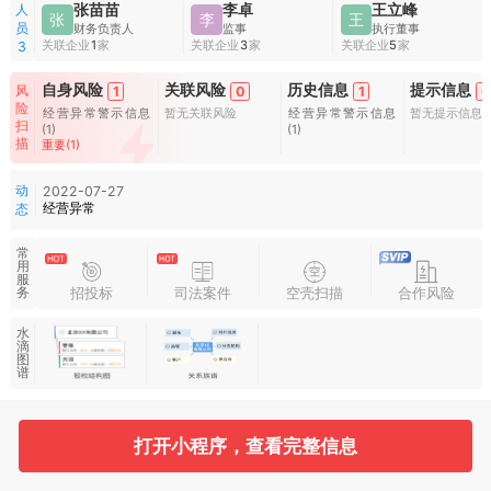
人
张苗苗
李卓
王立峰
张
李
王
员
财务负责人
监事
执行董事
关联企业
1
家
关联企业
3
家
关联企业
5
家
3
自身风险
关联风险
历史信息
提示信息
风
1
0
1
0
险
经营异常警示信息
暂无关联风险
经营异常警示信息
暂无提示信息
扫
(1)
(1)
描
重要(1)
动
2022-07-27
经营异常
态
常
用
服
招投标
司法案件
空壳扫描
合作风险
务
水
滴
图
谱
基本信息
收起
打开小程序，查看完整信息