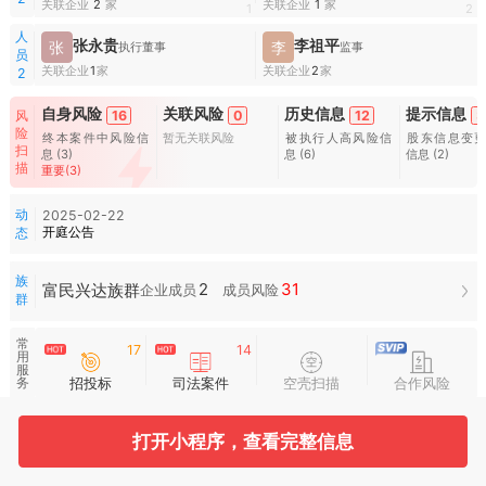
关联企业
2
家
关联企业
1
家
1
2
人
张永贵
李祖平
张
李
执行董事
监事
员
关联企业
1
家
关联企业
2
家
2
自身风险
关联风险
历史信息
提示信息
16
0
12
3
风
险
终本案件中风险信
暂无关联风险
被执行人高风险信
股东信息变
扫
息
(3)
息
(6)
信息
(2)
描
重要(3)
动
2025-02-22
开庭公告
态
族
2
31
富民兴达族群
企业成员
成员风险
群
常
17
14
用
服
招投标
司法案件
空壳扫描
合作风险
务
水
滴
打开小程序，查看完整信息
图
谱