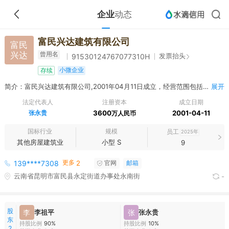
企业
动态
富民兴达建筑有限公司
富民
兴达
曾用名
发票抬头
91530124767077310H
小微企业
存续
简介：富民兴达建筑有限公司,2001年04月11日成立，经营范围包括房屋建筑工程施工总承包；五金、建材的销售
展开
法定代表人
注册资本
成立日期
张永贵
3600
2001-04-11
万人民币
国标行业
规模
员工
2025年
其他房屋建筑业
小型 S
9
更多
139****7308
2
官网
邮箱
云南省昆明市富民县永定街道办事处永南街
-
股
李
李祖平
张
张永贵
东
持股比例
90%
持股比例
10%
2