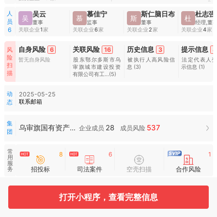
人
吴云
慕佳宁
斯仁脑日布
杜志强
吴
慕
斯
杜
员
董事
监事
董事
经理,董
关联企业
1
家
关联企业
6
家
关联企业
2
家
关联企业
4
家
6
自身风险
关联风险
历史信息
提示信息
6
16
3
4
风
险
暂无自身风险
股东鄂尔多斯市乌
被执行人高风险信
法定代表人
扫
审旗城市建设投资
息
(3)
示信息
(1)
描
有限公司有工...
(5)
动
2025-05-25
联系邮箱
态
集
28
537
乌审旗国有资产投资经营集团
企业成员
成员风险
团
常
8
6
1
用
服
招投标
司法案件
空壳扫描
合作风险
务
水
滴
打开小程序，查看完整信息
图
谱