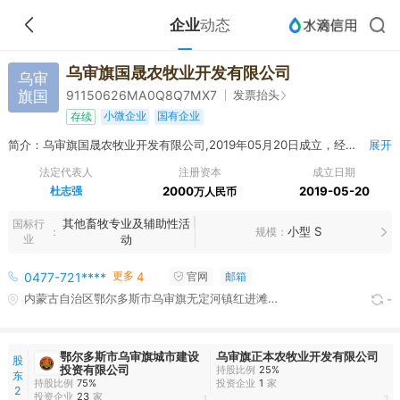
企业
动态
乌审旗国晟农牧业开发有限公司
乌审
旗国
发票抬头
91150626MA0Q8Q7MX7
小微企业
国有企业
存续
简介：乌审旗国晟农牧业开发有限公司,2019年05月20日成立，经营范围包括项目投资、管理和咨询服务；房屋建筑工程的投资、运营、建设和维护；农畜产品收购和销售；房屋、摊位租赁；果蔬、花卉、农作物、苗木、牧草种植；牲畜、家禽、水产养殖；电子商务；劳务、吊装、装卸搬运服务；机械设备租赁；管道安装及维修；场地平整；路桥工程、建筑工程、市政工程、环保工程、园林绿化工程、土石方工程施工；道路硬化、亮化、维护；生态治理、治沙造林、植被恢复；住宿、餐饮服务；停车场管理；仓储服务（不含危险品）；普通货物运输。
展开
法定代表人
注册资本
成立日期
杜志强
2000
2019-05-20
万人民币
其他畜牧专业及辅助性活
国标行
小型 S
规模
业
动
更多
0477-721****
4
官网
邮箱
内蒙古自治区鄂尔多斯市乌审旗无定河镇红进滩村办公楼内
-
鄂尔多斯市乌审旗城市建设
乌审旗正本农牧业开发有限公司
股
投资有限公司
持股比例
25%
东
持股比例
75%
投资企业
1
家
2
投资企业
23
家
1
2