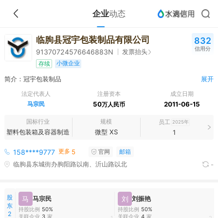
企业
动态
临朐县冠宇包装制品有限公司
832
信用分
发票抬头
91370724576646883N
小微企业
存续
简介：冠宇包装制品
展开
法定代表人
注册资本
成立日期
马宗民
50
2011-06-15
万人民币
国标行业
规模
员工
2025年
塑料包装箱及容器制造
微型 XS
1
更多
158****9777
5
官网
邮箱
临朐县东城街办朐阳路以南、沂山路以北
-
股
马
马宗民
刘
刘振艳
东
持股比例
50%
持股比例
50%
2
关联企业
3
家
关联企业
4
家