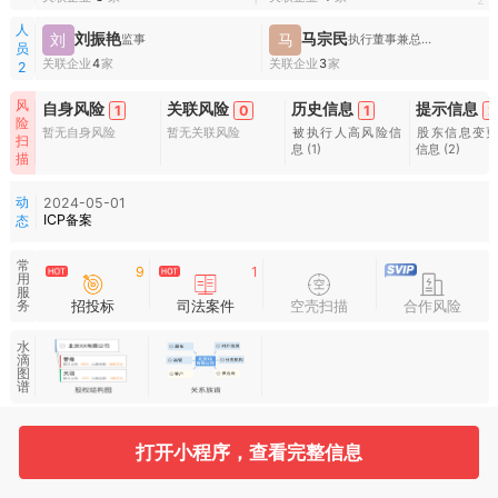
1
2
人
刘振艳
马宗民
刘
马
监事
执行董事兼总经理
员
关联企业
4
家
关联企业
3
家
2
风
自身风险
关联风险
历史信息
提示信息
1
0
1
2
险
暂无自身风险
暂无关联风险
被执行人高风险信
股东信息变
扫
息
(1)
信息
(2)
描
动
2024-05-01
ICP备案
态
常
9
1
用
服
招投标
司法案件
空壳扫描
合作风险
务
水
滴
图
谱
打开小程序，查看完整信息
基本信息
收起