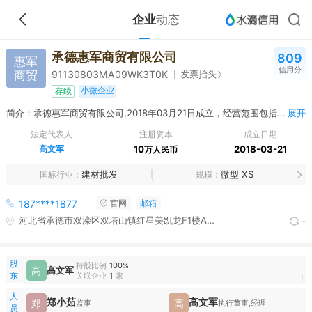
企业
动态
承德惠军商贸有限公司
809
惠军
信用分
商贸
发票抬头
91130803MA09WK3T0K
小微企业
存续
简介：承德惠军商贸有限公司,2018年03月21日成立，经营范围包括建材、瓷砖、地砖、装饰材料、厨房用品、卫生洁具销售；门窗销售、安装；水暖管道安装；室内外装修装饰工程设计、施工。（依法须经批准的项目，经相关部门批准后方可开展经营活动）
展开
法定代表人
注册资本
成立日期
高文军
10
2018-03-21
万人民币
建材批发
微型 XS
国标行业
规模
187****1877
官网
邮箱
河北省承德市双滦区双塔山镇红星美凯龙F1楼A8022标准展位
-
股
持股比例
100%
高
高文军
东
关联企业
1
家
1
人
郑小茹
高文军
郑
高
监事
执行董事,经理
员