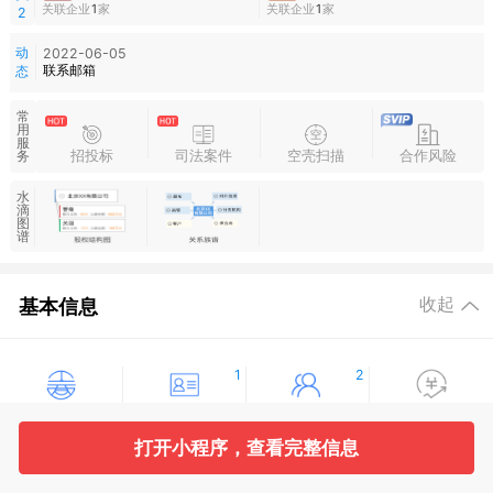
关联企业
1
家
关联企业
1
家
2
动
2022-06-05
联系邮箱
态
常
用
服
招投标
司法案件
空壳扫描
合作风险
务
水
滴
图
谱
基本信息
收起
1
2
工商信息
股东信息
主要人员
对外投资
打开小程序，查看完整信息
8