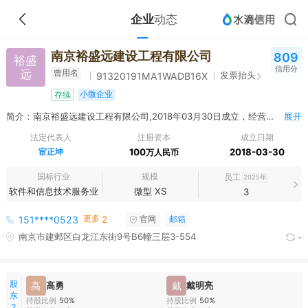
企业
动态
南京裕盛远建设工程有限公司
809
裕盛
信用分
远
曾用名
发票抬头
91320191MA1WADB16X
小微企业
存续
简介：南京裕盛远建设工程有限公司,2018年03月30日成立，经营范围包括许可项目：建设工程施工；建设工程设计；施工专业作业；住宅室内装饰装修（依法须经批准的项目，经相关部门批准后方可开展经营活动，具体经营项目以审批结果为准） 一般项目：建筑装饰材料销售；建筑材料销售；轻质建筑材料销售；建筑防水卷材产品销售；室内木门窗安装服务；金属门窗工程施工；家用电器安装服务；家具安装和维修服务；工程管理服务；工业工程设计服务；机械设备销售；建筑工程用机械销售；制冷、空调设备制造；特种设备销售；通用设备修理；机械设备研发；管道运输设备销售；普通机械设备安装服务；五金产品零售；涂装设备销售；塑料制品销售；隔热和隔音材料销售；建筑陶瓷制品销售；水泥制品销售；防火封堵材料销售；五金产品研发；建筑物清洁服务；市政设施管理；地质勘查专用设备销售；电子元器件零售；工业自动控制系统装置销售；配电开关控制设备研发；建设工程消防验收现场评定技术服务；消防器材销售；消防技术服务；金属工具销售；安防设备销售；金属制品销售；安全系统监控服务；电子、机械设备维护（不含特种设备）；电子测量仪器销售；安全技术防范系统设计施工服务；技术服务、技术开发、技术咨询、技术交流、技术转让、技术推广（除依法须经批准的项目外，凭营业执照依法自主开展经营活动）
展开
法定代表人
注册资本
成立日期
宦正坤
100
2018-03-30
万人民币
国标行业
规模
员工
2025年
软件和信息技术服务业
微型 XS
3
更多
151****0523
2
官网
邮箱
南京市建邺区白龙江东街9号B6幢三层3-554
-
股
高
高勇
戴
戴明亮
东
持股比例
50%
持股比例
50%
2