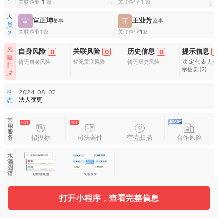
关联企业
1
家
关联企业
1
家
1
2
人
宦正坤
王业芳
宦
王
董事
监事
员
关联企业
1
家
关联企业
1
家
2
风
自身风险
关联风险
历史信息
提示信息
0
0
0
3
险
暂无自身风险
暂无关联风险
暂无历史风险
法定代表人
扫
示信息
(2)
描
动
2024-08-07
法人变更
态
常
用
服
招投标
司法案件
空壳扫描
合作风险
务
水
滴
图
谱
打开小程序，查看完整信息
基本信息
收起