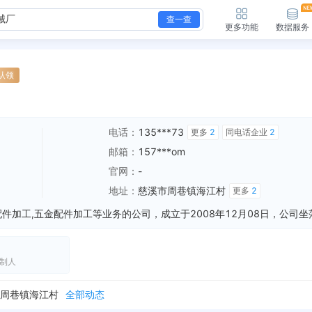
查一查
更多功能
数据服务
认领
电话：
135***73
更多
2
同电话企业
2
邮箱：
157***om
官网：
-
地址：
慈溪市周巷镇海江村
更多
2
制人
全部动态
周巷镇海江村
全部动态
全部动态