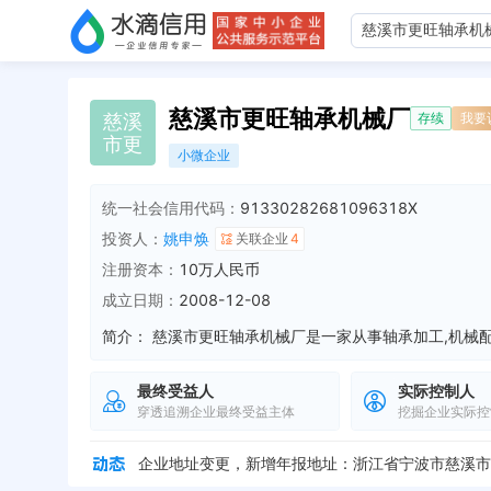
慈溪市更旺轴承机械厂
慈
溪
存续
我要
市
更
小微企业
统一社会信用代码：
91330282681096318X
投资人：
姚申焕
关联企业
4
注册资本：
10万人民币
成立日期：
2008-12-08
简介：
最终受益人
实际控制人
穿透追溯企业最终受益主体
挖掘企业实际控
企业地址变更，新增年报地址：慈溪市周巷镇海江村
企业地址变更，新增年报地址：浙江省宁波市慈溪市
企业地址变更，新增年报地址：慈溪市周巷镇海江村