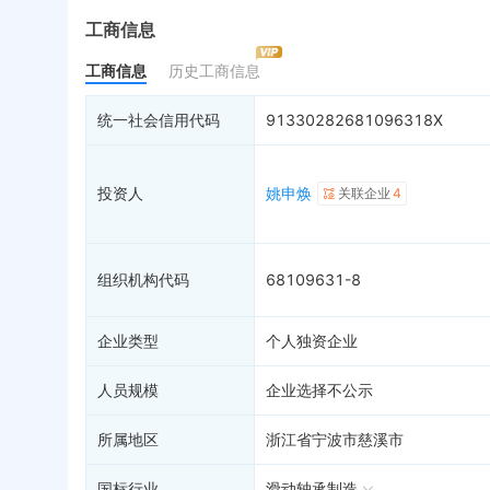
最终受益人
限制高消费
动
工商信息
变更记录
2
终本案件
担
工商信息
历史工商信息
企业年报
13
司法拍卖
股
工商自主公示
1
询价评估
简
统一社会信用代码
91330282681096318X
分支机构
司法协助
注
疑似关系
43
破产重整
清
投资人
姚申焕
关联企业
4
财务数据
未
关系图谱
组织机构代码
68109631-8
企业类型
个人独资企业
人员规模
企业选择不公示
所属地区
浙江省宁波市慈溪市
国标行业
滑动轴承制造