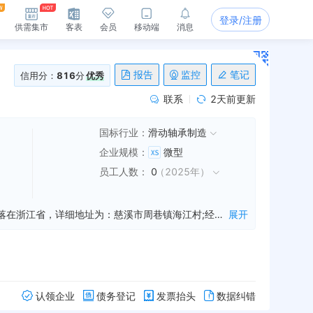
登录/注册
供需集市
客表
会员
移动端
消息
报告
监控
笔记
信用分：
816
分
优秀
联系
2天前更新
国标行业：
滑动轴承制造
企业规模
：
微型
员工人数
：
0
（
2025年
）
慈溪市更旺轴承机械厂是一家从事轴承加工,机械配件加工,五金配件加工等业务的公司，成立于2008年12月08日，公司坐落在浙江省，详细地址为：慈溪市周巷镇海江村;经国家企业信用信息公示系统查询得知，慈溪市更旺轴承机械厂的信用代码/税号为91330282681096318X，法人是姚申焕，注册资本为10.000000万人民币，企业的经营范围为:一般经营项目：轴承、机械配件、五金配件、电器配件制造、加工。
展开
认领企业
债务登记
发票抬头
数据纠错