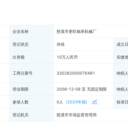
产抵押
双随机抽查
保信息
资质证书
权出质
知识产权出质
易注销
信用评价
企业名称
慈溪市更旺轴承机械厂
销备案
进出口信用
算信息
登记状态
存续
债券信息
成立
准入境
地块公示
出资额
10万人民币
实缴
购地信息
供应商
工商注册号
330282000076481
纳税
客户
营业期限
2008-12-08 至 无固定期限
纳税
参保人数
0人
(2025年报)
核准
登记机关
慈溪市市场监督管理局