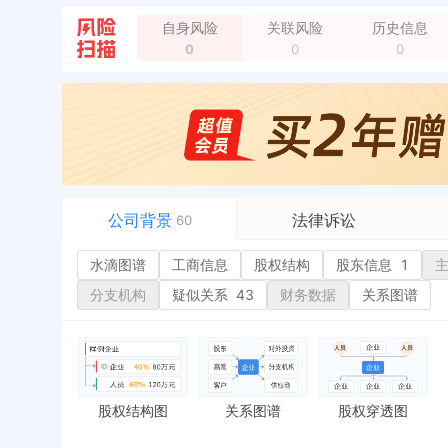
自身风险
关联风险
历史信息
0
0
0
公司背景
法律诉讼
60
水滴图谱
水滴图谱
工商信息
司法案件
股权结构
股东信息
1
或
工商信息
立案信息
经
分支机构
疑似关系
43
财务数据
关系图谱
股权结构
开庭公告
行
股东信息
1
法院公告
环
主要人员
裁判文书
严
对外投资
送达公告
欠
股权结构图
关系图谱
股权穿透图
控制企业
被执行人
税
实际控制人
失信被执行人
重