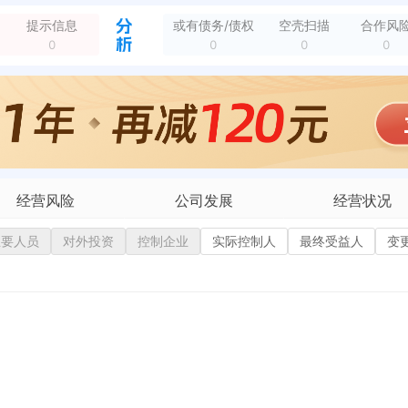
提示信息
或有债务/债权
空壳扫描
合作风
0
0
0
0
经营风险
公司发展
经营状况
有债务债权
主要人员
对外投资
控制企业
融资历史
实际控制人
招投标
最终受益人
变
营异常
核心人员
招聘信息
政处罚
企业业务
广告推广
保处罚
竞品信息
电商店铺
重违法
科技成果
行政许可
税公告
专利奖
税务评级
务非正常户
新闻舆情
纳税人资质
大税收违法
科创分
抽查检查