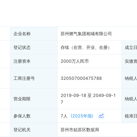
产抵押
双随机抽查
4
保信息
资质证书
权出质
知识产权出质
易注销
信用评价
企业名称
苏州燃气集团相城有限公司
销备案
进出口信用
算信息
登记状态
存续（在营、开业、在册）
债券信息
成立
准入境
地块公示
注册资本
2000万人民币
实缴
购地信息
供应商
工商注册号
320507000475788
纳税
客户
2019-09-18 至 2049-09-1
营业期限
纳税
7
参保人数
7人
(2025年报)
核准
登记机关
苏州市姑苏区数据局