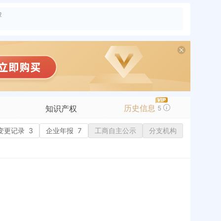
险
历史信息
知识产权
5
变更记录
商标信息
3
企业年报
7
工商自主公示
分支机构
专利信息
软件著作权
作品著作权
网络服务备案
标准信息
APP
微信公众号