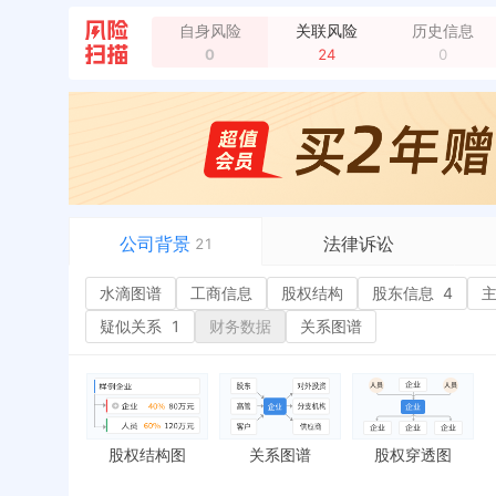
主要成员变更，职务变更：顾国俊
全部动态
自身风险
关联风险
历史信息
主要成员变更，退出：徐建国
全部动态
0
24
0
主要成员变更，职务变更：冯坚
全部动态
主要成员变更，职务变更：顾国俊
全部动态
主要成员变更，退出：胡莹
全部动态
公司背景
法律诉讼
21
水滴图谱
水滴图谱
工商信息
司法案件
股权结构
股东信息
4
或
工商信息
立案信息
经
疑似关系
1
财务数据
关系图谱
股权结构
开庭公告
行
股东信息
4
法院公告
环
主要人员
6
裁判文书
严
对外投资
送达公告
欠
股权结构图
关系图谱
股权穿透图
控制企业
被执行人
税
实际控制人
失信被执行人
重