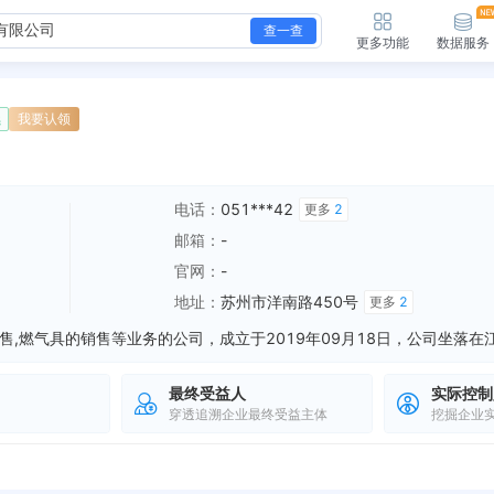
查一查
更多功能
数据服务
续
我要认领
电话：
051***42
更多
2
邮箱：
-
官网：
-
地址：
苏州市洋南路450号
更多
2
最终受益人
实际控制
穿透追溯企业最终受益主体
挖掘企业