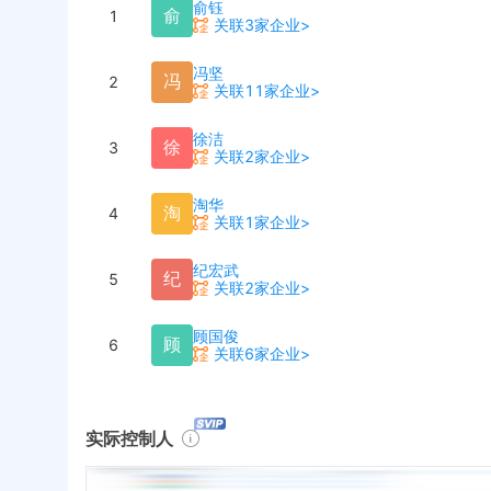
俞钰
俞
1
关联3家企业>
冯坚
冯
2
关联11家企业>
徐洁
徐
3
关联2家企业>
淘华
淘
4
关联1家企业>
纪宏武
纪
5
关联2家企业>
顾国俊
顾
6
关联6家企业>
实际控制人