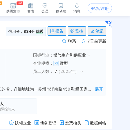
登录/注册
供需集市
客表
会员
移动端
消息
报告
监控
笔记
信用分：
834
分
优秀
联系
7天前更新
国标行业：
燃气生产和供应业
企业规模
：
微型
员工人数
：
7
（
2025年
）
苏州燃气集团相城有限公司是一家从事燃气设备销售,燃气具的销售等业务的公司，成立于2019年09月18日，公司坐落在江苏省，详细地址为：苏州市洋南路450号;经国家企业信用信息公示系统查询得知，苏州燃气集团相城有限公司的信用代码/税号为91320507MA203UU694，法人是顾国俊，注册资本为2000.000000万人民币，企业的经营范围为:从事燃气经营；燃气设备、燃气具的销售；燃气综合信息系统开发及销售。（依法须经批准的项目，经相关部门批准后方可开展经营活动）
展开
人
实际控制人
认领企业
债务登记
发票抬头
数据纠错