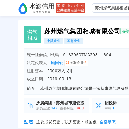
苏州燃气集团相城有限公司
燃
气
存
相
城
小微企业
国有企业
统一社会信用代码：
91320507MA203UU694
法定代表人：
顾国俊
关联企业
6
注册资本：
2000万人民币
成立日期：
2019-09-18
简介：
所属集团：
苏州城市建设投资发展
招投标
成员企业
347
重要风险
1863
中标
1
主要成员变更，退出：胡莹
全部动态
主要成员变更，职务变更：顾国俊
全部动态
主要成员变更，新增：淘华
全部动态